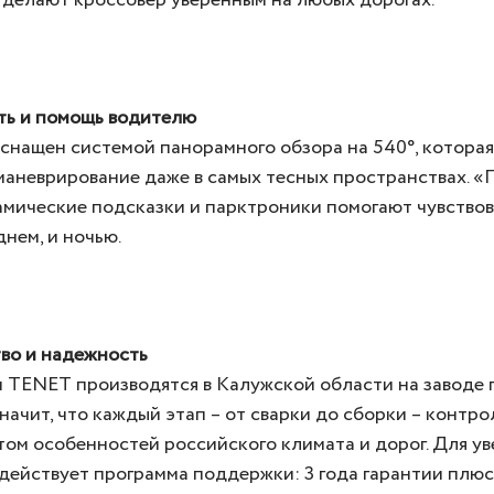
 делают кроссовер уверенным на любых дорогах.
ть и помощь водителю
нащен системой панорамного обзора на 540°, которая
маневрирование даже в самых тесных пространствах. 
амические подсказки и парктроники помогают чувствов
днем, и ночью.
во и надежность
 TENET производятся в Калужской области на заводе 
значит, что каждый этап – от сварки до сборки – контр
етом особенностей российского климата и дорог. Для у
действует программа поддержки: 3 года гарантии плюс