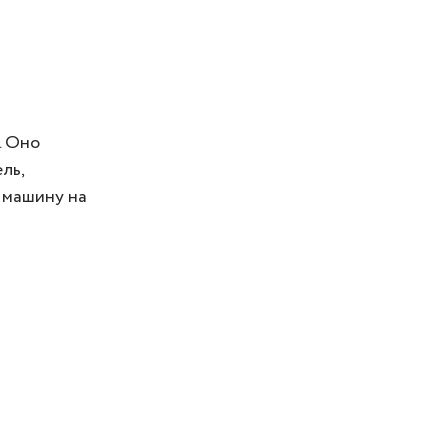
. Оно
ль,
ь машину на