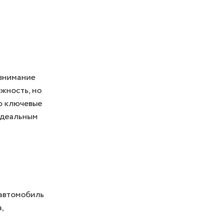
 внимание
ежность, но
го ключевые
идеальным
 автомобиль
,