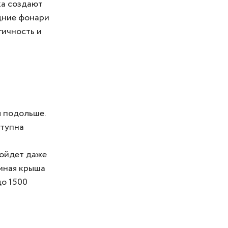
ка создают
адние фонари
гичность и
я подольше.
ступна
дойдет даже
мная крыша
до 1500