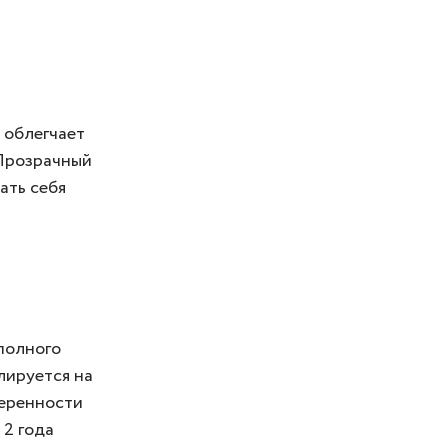
 облегчает
«Прозрачный
ать себя
полного
олируется на
веренности
 2 года