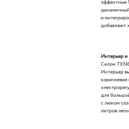
эффектные 
динамичный 
и интегриро
добавляют 
Интерьер и
Салон TENET
Интерьер вы
коричневая 
электрорегу
для большо
с люком соз
литров легк