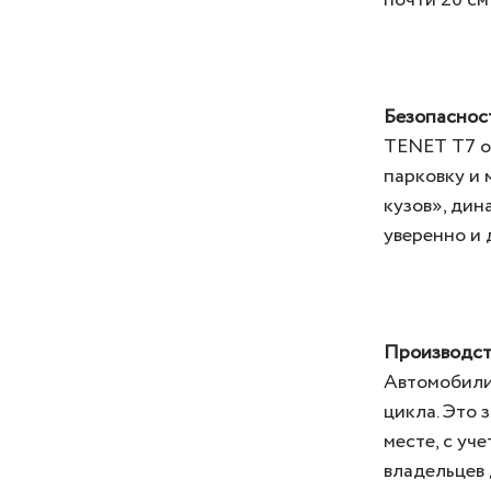
почти 20 см
Безопаснос
TENET T7 ос
парковку и 
кузов», дин
уверенно и 
Производст
Автомобили
цикла. Это 
месте, с уч
владельцев 