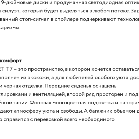
19-дюймовые диски и продуманная светодиодная опти
силуэт, который будет выделяться в любом потоке. З
ванный стоп-сигнал в спойлере подчеркивают техноло
харизмы.
 комфорт
 T7 – это пространство, в котором хочется оставатьс
полнен из экокожи, а для любителей особого уюта до
и черная отделка. Передние сиденья оснащены
лировками и вентиляцией, второй ряд просторен и по
й компании. Фоновая многоцветная подсветка и панора
дают атмосферу уюта и свободы. А багажник объемом 
о справится с перевозкой всего необходимого.