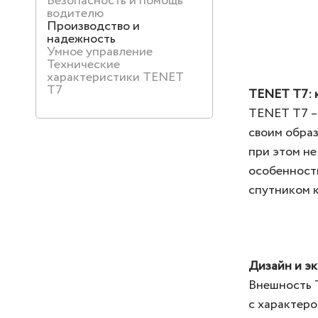
Безопасность и помощь
водителю
Производство и
надежность
Умное управление
Технические
характеристики TENET
T7
TENET T7: 
TENET T7 – 
своим образ
при этом не
особенност
спутником ка
Дизайн и э
Внешность 
с характеро