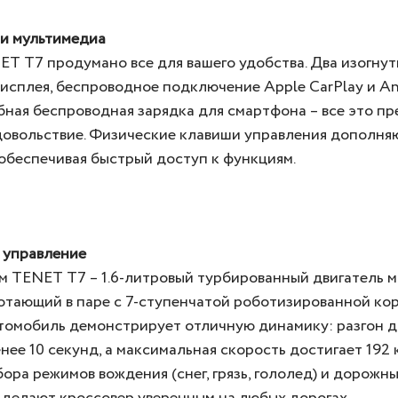
 и мультимедиа
T T7 продумано все для вашего удобства. Два изогнуты
сплея, беспроводное подключение Apple CarPlay и An
бная беспроводная зарядка для смартфона – все это п
довольствие. Физические клавиши управления дополня
обеспечивая быстрый доступ к функциям.
 управление
м TENET T7 – 1.6-литровый турбированный двигатель 
аботающий в паре с 7-ступенчатой роботизированной ко
томобиль демонстрирует отличную динамику: разгон до
нее 10 секунд, а максимальная скорость достигает 192 к
ора режимов вождения (снег, грязь, гололед) и дорожн