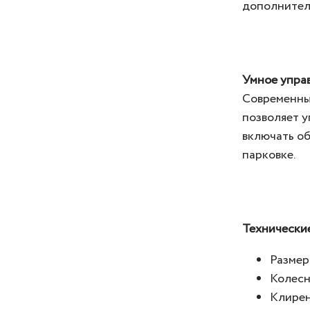
дополнитель
Умное упра
Современны
позволяет у
включать об
парковке.
Технически
Размер
Колесн
Клирен