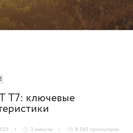
Е
 T7: ключевые
теристики
2025
2
минуты
8 265
просмотров