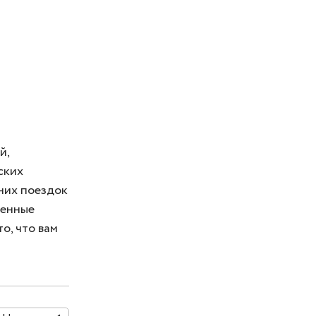
й,
ских
ьних поездок
менные
о, что вам