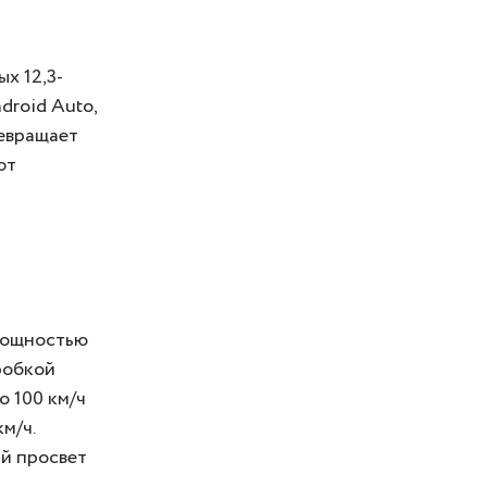
х 12,3-
droid Auto,
ревращает
ют
мощностью
робкой
 100 км/ч
м/ч.
ый просвет