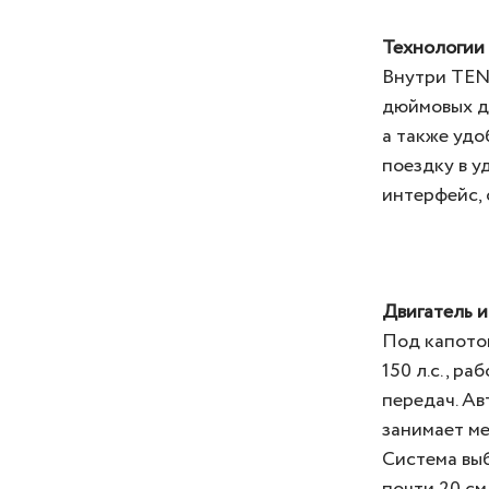
Технологии
Внутри TENE
дюймовых ди
а также удо
поездку в у
интерфейс, 
Двигатель и
Под капото
150 л.с., р
передач. Ав
занимает ме
Система выб