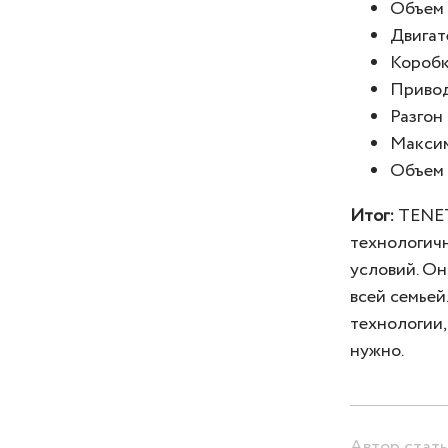
Объем 
Двигате
Коробк
Привод
Разгон 
Максим
Объем 
Итог:
TENET 
технологичн
условий. Он
всей семьей
технологии,
нужно.
Автор стат