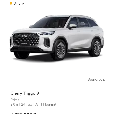
В пути
Волгоград
Chery Tiggo 9
Prime
2.0 л.
| 249 л.c
| AT
| Полный