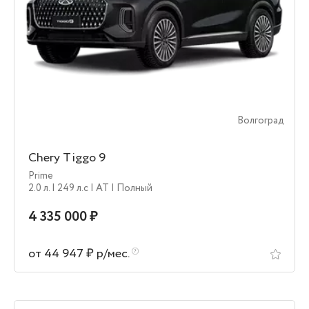
Волгоград
Chery Tiggo 9
Prime
2.0 л.
| 249 л.c
| AT
| Полный
4 335 000 ₽
от 44 947 ₽ р/мес.