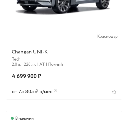
Краснодар
Changan UNI-K
Tech
2.0 л.
| 226 л.c
| AT
| Полный
4 699 900 ₽
от 75 805 ₽ р/мес.
В наличии