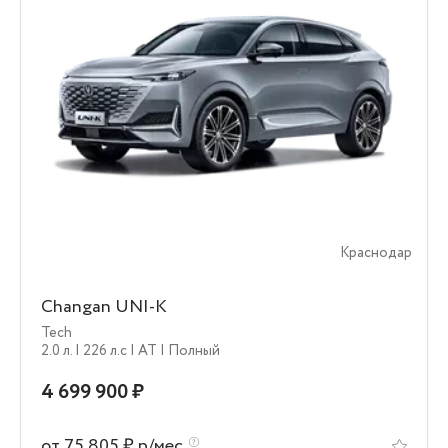
Краснодар
Changan UNI-K
Tech
2.0 л.
| 226 л.c
| AT
| Полный
4 699 900 ₽
от 75 805 ₽ р/мес.