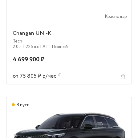
Краснодар
Changan UNI-K
Tech
2.0 л.
| 226 л.c
| AT
| Полный
4 699 900 ₽
от 75 805 ₽ р/мес.
В пути