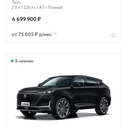
Tech
2.0 л.
| 226 л.c
| AT
| Полный
4 699 900 ₽
от 75 805 ₽ р/мес.
В наличии