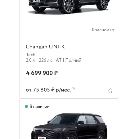
Краснодар
Changan UNI-K
Tech
2.0 л.
| 226 л.c
| AT
| Полный
4 699 900 ₽
от 75 805 ₽ р/мес.
В наличии