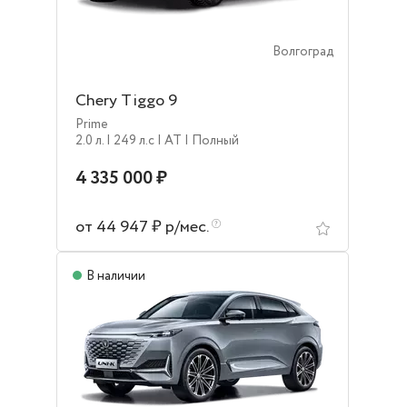
Волгоград
Chery Tiggo 9
Prime
2.0 л.
| 249 л.c
| AT
| Полный
4 335 000 ₽
от 44 947 ₽ р/мес.
В наличии