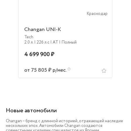
Краснодар
Changan UNI-K
Tech
2.0 л.
| 226 л.c
| AT
| Полный
4 699 900 ₽
от 75 805 ₽ р/мес.
Новые автомобили
Changan – бренд с длинной историей, отражающей наследие
нескольких эпох. Автомобили Changan создаются
совместными усилиями специалистов из Японии,