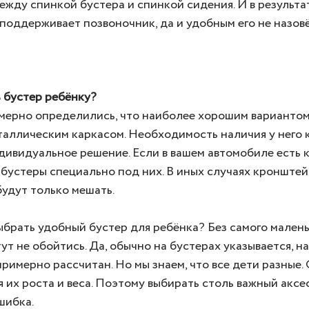
ежду спинкой бустера и спинкой сидения. И в результ
поддерживает позвоночник, да и удобным его не назов
 бустер ребёнку?
мерно определились, что наиболее хорошим вариантом
таллическим каркасом. Необходимость наличия у него
дивидуальное решение. Если в вашем автомобиле есть 
 бустеры специально под них. В иных случаях кронште
удут только мешать.
ыбрать удобный бустер для ребёнка? Без самого мален
ут не обойтись. Да, обычно на бустерах указывается, н
примерно рассчитан. Но мы знаем, что все дети разные
я их роста и веса. Поэтому выбирать столь важный аксе
шибка.