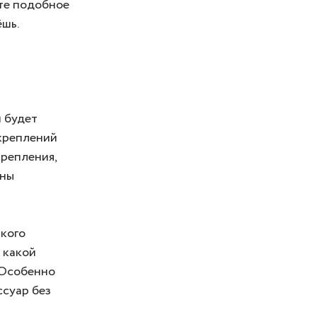
ате подобное
ёшь.
 будет
 креплений
крепления,
йны
ького
а какой
. Особенно
ссуар без