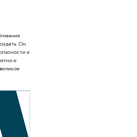
ёгивания
 сидеть. Он
опасности и
нятно и
 великое