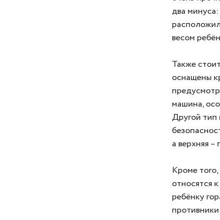
два минуса:
расположилс
весом ребён
Также стоит
оснащены кр
предусмотр
машина, осо
Другой тип
безопасност
а верхняя – 
Кроме того,
относятся к
ребёнку гор
противники 