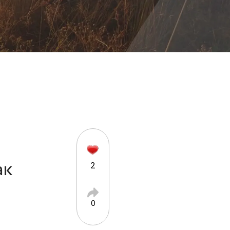
ак
2
0