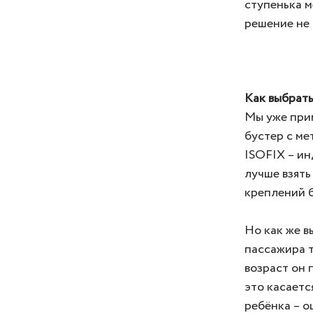
ступенька м
решение не 
Как выбрать
Мы уже при
бустер с ме
ISOFIX – ин
лучше взять
креплений б
Но как же в
пассажира т
возраст он 
это касаетс
ребёнка – о