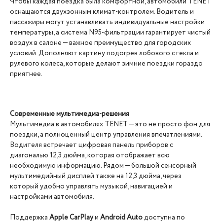
Чтобы каждая поездка была комфортной, автомобили TENET
оснащаются двухзонным климат-контролем. Водитель и
пассажиры могут устанавливать индивидуальные настройки
температуры, а система N95-фильтрации гарантирует чистый
воздух в салоне — важное преимущество для городских
условий. Дополняют картину подогрев лобового стекла и
рулевого колеса, которые делают зимние поездки гораздо
приятнее.
Современные мультимедиа-решения
Мультимедиа в автомобилях TENET — это не просто фон для
поездки, а полноценный центр управления впечатлениями.
Водителя встречает цифровая панель приборов с
диагональю 12,3 дюйма, которая отображает всю
необходимую информацию. Рядом — большой сенсорный
мультимедийный дисплей также на 12,3 дюйма, через
который удобно управлять музыкой, навигацией и
настройками автомобиля.
Поддержка
Apple CarPlay
и
Android Auto
доступна по