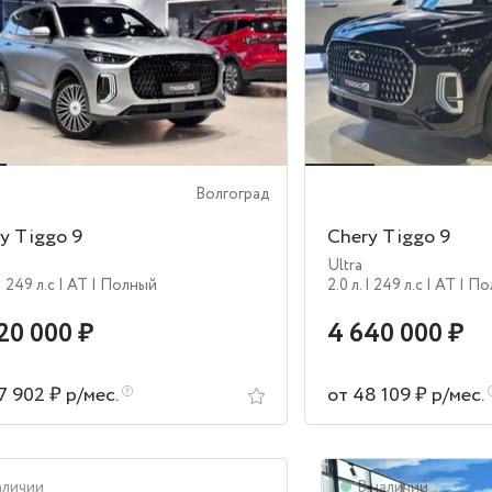
Волгоград
y Tiggo 9
Chery Tiggo 9
Ultra
| 249 л.c
| AT
| Полный
2.0 л.
| 249 л.c
| AT
| П
20 000 ₽
4 640 000 ₽
7 902 ₽ р/мес.
от 48 109 ₽ р/мес.
аличии
В наличии