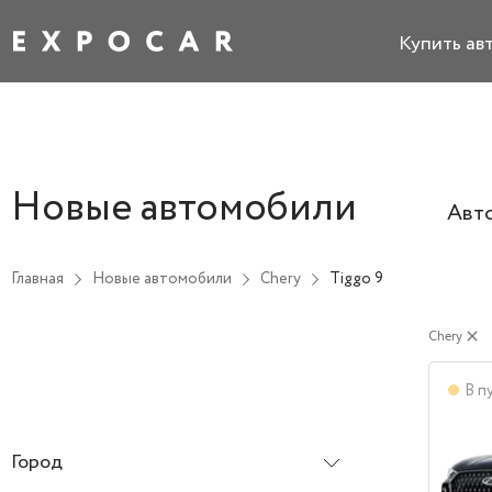
Купить ав
Новые автомобили
Авт
Главная
Новые автомобили
Chery
Tiggo 9
Chery
close
В п
Город
Все города