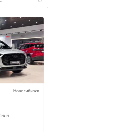
с.
Новосибирск
олный