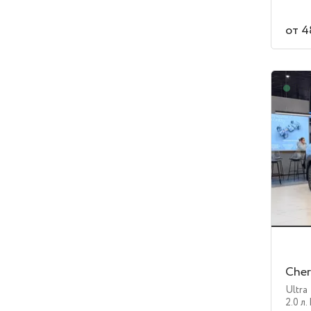
от 4
В н
Cher
Ultra
2.0 л.