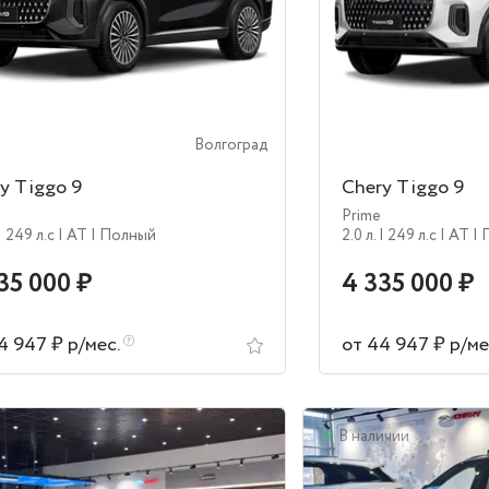
Волгоград
y Tiggo 9
Chery Tiggo 9
Prime
| 249 л.c
| AT
| Полный
2.0 л.
| 249 л.c
| AT
|
35 000 ₽
4 335 000 ₽
4 947 ₽ р/мес.
от 44 947 ₽ р/ме
аличии
В наличии