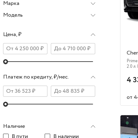
Марка
Chery
Модель
Tiggo 9
Цена, ₽
Cher
Prime
2.0 л.
Платеж по кредиту, ₽/мес.
4 3
от 4
В н
Наличие
В пути
В наличии