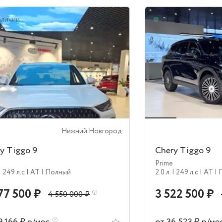
аличии
В наличии
Нижний Новгород
y Tiggo 9
Chery Tiggo 9
Prime
| 249 л.c
| AT
| Полный
2.0 л.
| 249 л.c
| AT
|
77 500 ₽
3 522 500 ₽
4 550 000 ₽