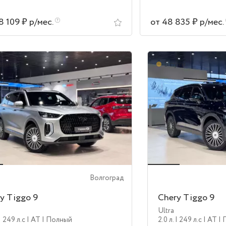
8 109 ₽ р/мес.
от 48 835 ₽ р/мес.
аличии
В пути
Волгоград
y Tiggo 9
Chery Tiggo 9
Ultra
| 249 л.c
| AT
| Полный
2.0 л.
| 249 л.c
| AT
|