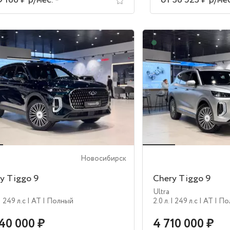
9 166 ₽ р/мес.
от 36 523 ₽ р/ме
ути
В наличии
Новосибирск
y Tiggo 9
Chery Tiggo 9
Ultra
| 249 л.c
| AT
| Полный
2.0 л.
| 249 л.c
| AT
| П
40 000 ₽
4 710 000 ₽