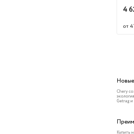
4 6
от 4
Новые
Chery с
экология
Getrag и
Преим
Купить н