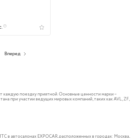
с.
Вперед
т каждую поездку приятной. Основные ценности марки –
тана при участии ведущих мировых компаний, таких как AVL, ZF,
 c ПТС в автосалонах EXPOCAR, расположенных в городах: Москва,