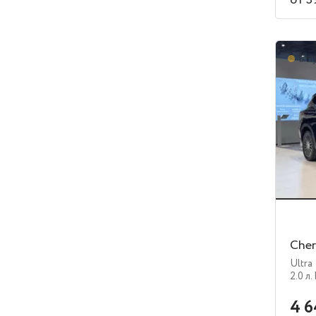
от 3
В п
Cher
Ultra
2.0 л.
4 6