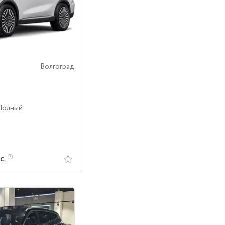
Волгоград
 Полный
с.