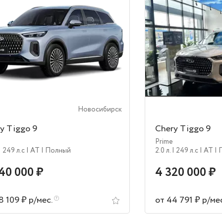
Новосибирск
y Tiggo 9
Chery Tiggo 9
Prime
| 249 л.c
| AT
| Полный
2.0 л.
| 249 л.c
| AT
|
40 000 ₽
4 320 000 ₽
8 109 ₽ р/мес.
от 44 791 ₽ р/ме