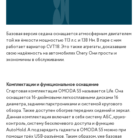
Базовая версия седана оснащается атмосферным двигателем
той же ёмкости мощностью 113 л.с. и 138 Нм. В паре с ним
работает вариатор CVT18. Это также агрегаты, доказавшие
свою надёжность на автомобилях Chery. Они просты и
экономичны в обслуживании.
Комплектации и функциональное оснащение
Стартовая комплектация OMODA S5 называется Life. Она
оснащается 16-дюймовыми легкосплавными дисками 16
диаметра, задними парктрониками и системой кругового
обзора. Также доступен обогрев передних сидений и зеркал.
Данная комплектация включает в себя систему АБС, круиз-
контроль, систему бесключевого доступа и функцию
AutoHold. А подзарядить гаджеты в OMODA S5 можно при
помощи трёх USB-разъёмов. Таким образом, уже базовая