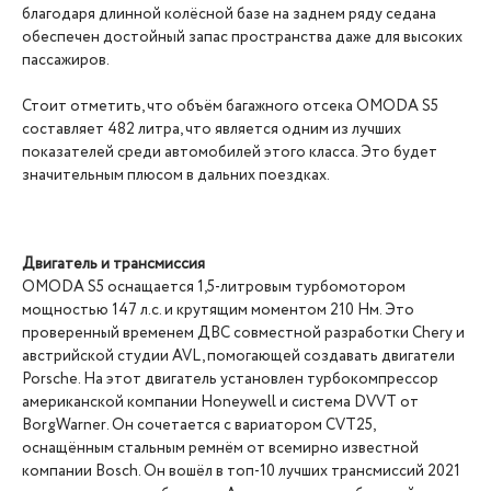
благодаря длинной колёсной базе на заднем ряду седана
обеспечен достойный запас пространства даже для высоких
пассажиров.
Стоит отметить, что объём багажного отсека OMODA S5
составляет 482 литра, что является одним из лучших
показателей среди автомобилей этого класса. Это будет
значительным плюсом в дальних поездках.
Двигатель и трансмиссия
OMODA S5 оснащается 1,5-литровым турбомотором
мощностью 147 л.с. и крутящим моментом 210 Нм. Это
проверенный временем ДВС совместной разработки Chery и
австрийской студии AVL, помогающей создавать двигатели
Porsche. На этот двигатель установлен турбокомпрессор
американской компании Honeywell и система DVVT от
BorgWarner. Он сочетается с вариатором CVT25,
оснащённым стальным ремнём от всемирно известной
компании Bosch. Он вошёл в топ-10 лучших трансмиссий 2021