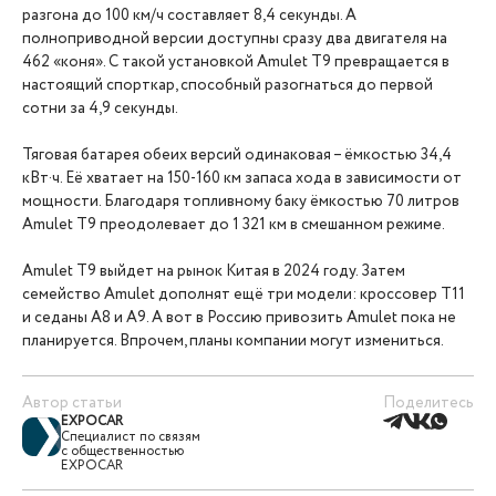
разгона до 100 км/ч составляет 8,4 секунды. А
полноприводной версии доступны сразу два двигателя на
462 «коня». С такой установкой Amulet T9 превращается в
настоящий спорткар, способный разогнаться до первой
сотни за 4,9 секунды.
Тяговая батарея обеих версий одинаковая – ёмкостью 34,4
кВт·ч. Её хватает на 150-160 км запаса хода в зависимости от
мощности. Благодаря топливному баку ёмкостью 70 литров
Amulet T9 преодолевает до 1 321 км в смешанном режиме.
Amulet T9 выйдет на рынок Китая в 2024 году. Затем
семейство Amulet дополнят ещё три модели: кроссовер T11
и седаны А8 и А9. А вот в Россию привозить Amulet пока не
планируется. Впрочем, планы компании могут измениться.
Автор статьи
Поделитесь
EXPOCAR
Специалист по связям
с общественностью
EXPOCAR