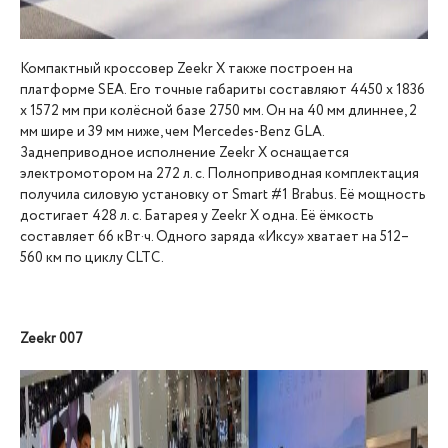
Компактный кроссовер Zeekr X также построен на
платформе SEA. Его точные габариты составляют 4450 х 1836
х 1572 мм при колёсной базе 2750 мм. Он на 40 мм длиннее, 2
мм шире и 39 мм ниже, чем Mercedes-Benz GLA.
Заднеприводное исполнение Zeekr X оснащается
электромотором на 272 л. с. Полноприводная комплектация
получила силовую установку от Smart #1 Brabus. Её мощность
достигает 428 л. с. Батарея у Zeekr X одна. Её ёмкость
составляет 66 кВт·ч. Одного заряда «Иксу» хватает на 512–
560 км по циклу CLTC.
Zeekr 007