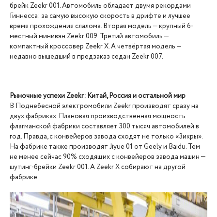
брейк Zeekr 001. Автомобиль обладает двумя рекордами
Гиннесса: за самую высокую скорость в дрифте и лучшее
время прохождения слалома. Вторая модель — крупный 6-
местный минивэн Zeekr 009. Третий автомобиль —
компактный кроссовер Zeekr X. А четвёртая модель —
недавно вышедший в предзаказ седан Zeekr 007.
Рыночные успехи Zeekr: Китай, Россия и остальной мир
В Поднебесной электромобили Zeekr производят сразу на
двух фабриках. Плановая производственная мощность
флагманской фабрики составляет 300 тысяч автомобилей в
год. Правда, с конвейеров завода сходят не только «Зикры».
На фабрике также производят Jiyue 01 от Geely и Baidu. Тем
не менее сейчас 90% сходящих с конвейеров завода машин —
шутинг-брейки Zeekr 001. А Zeekr X собирают на другой
фабрике.