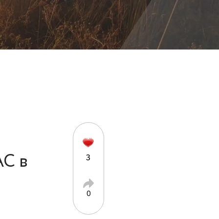
AC в
3
0