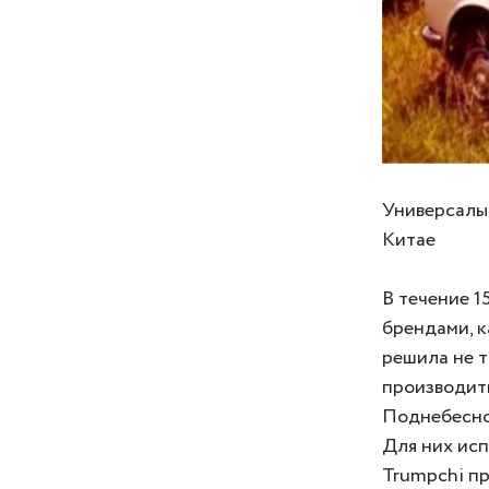
Универсалы 
Китае
В течение 1
брендами, ка
решила не т
производить
Поднебесной
Для них ис
Trumpchi п