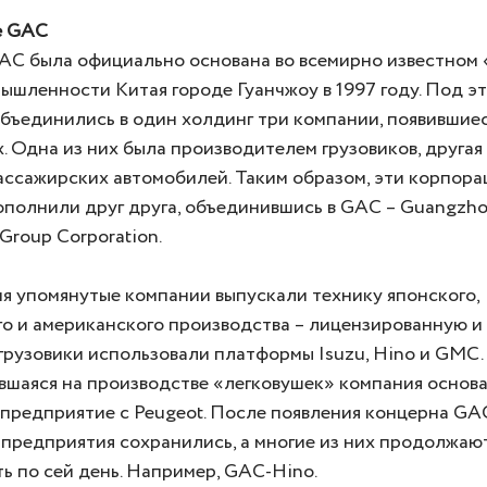
е GAC
AC была официально основана во всемирно известном
ышленности Китая городе Гуанчжоу в 1997 году. Под э
бъединились в один холдинг три компании, появившиес
х. Одна из них была производителем грузовиков, другая 
пассажирских автомобилей. Таким образом, эти корпора
ополнили друг друга, объединившись в GAC – Guangzh
Group Corporation.
я упомянутые компании выпускали технику японского,
о и американского производства – лицензированную и 
 грузовики использовали платформы Isuzu, Hino и GMC.
вшаяся на производстве «легковушек» компания основ
предприятие с Peugeot. После появления концерна GA
предприятия сохранились, а многие из них продолжаю
ь по сей день. Например, GAC-Hino.