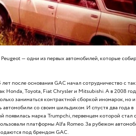
Peugeot — одни из первых автомобилей, которые соби
5 лет после основания GAC начал сотрудничество с та
к Honda, Toyota, Fiat Chrysler и Mitsubishi. А в 2008 г
олько заниматься контрактной сборкой иномарок, но и
 автомобили со своим шильдиком. И спустя два года в
 появилась марка Trumpchi, первенцем которой стал 
пользовали платформы Alfa Romeo. За рубежом автомо
родаются под брендом GAC.