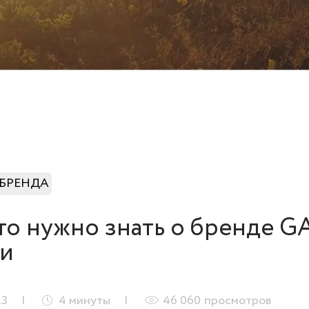
 БРЕНДА
что нужно знать о бренде G
ии
23
4
минуты
46 060
просмотров