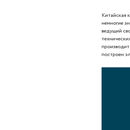
Китайская 
немногие зн
ведущий сво
технических
производит 
построен эл