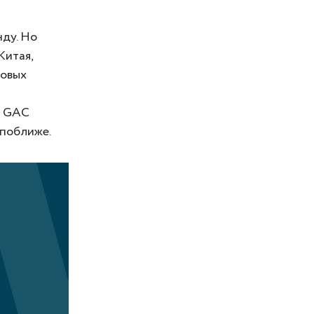
ду. Но
Китая,
довых
е GAC
 поближе.