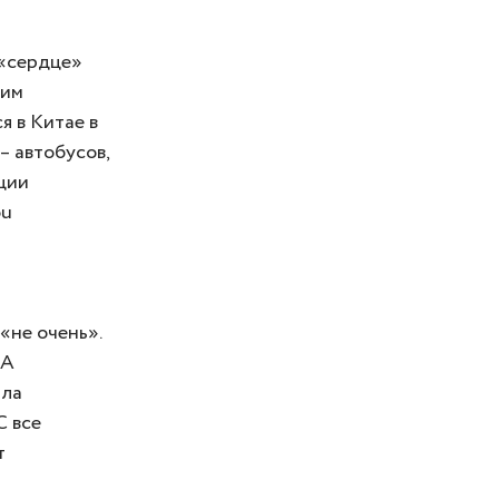
 «сердце»
тим
я в Китае в
– автобусов,
ции
ou
«не очень».
 А
ала
C все
т