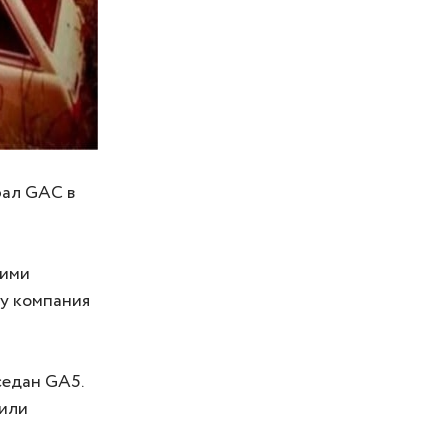
рал GAC в
кими
оду компания
седан GA5.
били