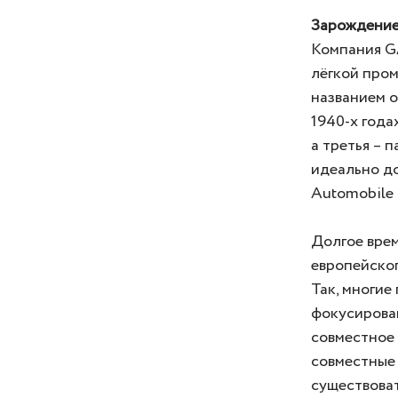
Зарождени
Компания G
лёгкой пром
названием о
1940-х года
а третья – 
идеально д
Automobile 
Долгое врем
европейског
Так, многие
фокусирова
совместное 
совместные 
существоват