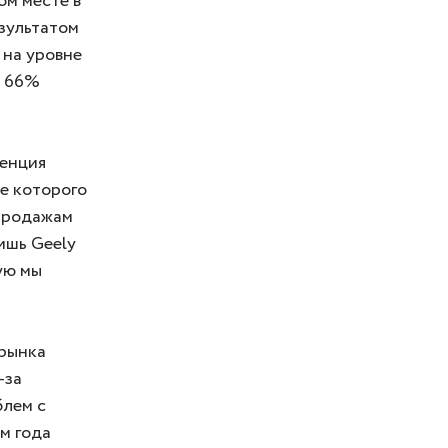
ом месте в
зультатом
 на уровне
и 66%
денция
не которого
 продажам
лишь Geely
ую мы
 рынка
-за
блем с
м года