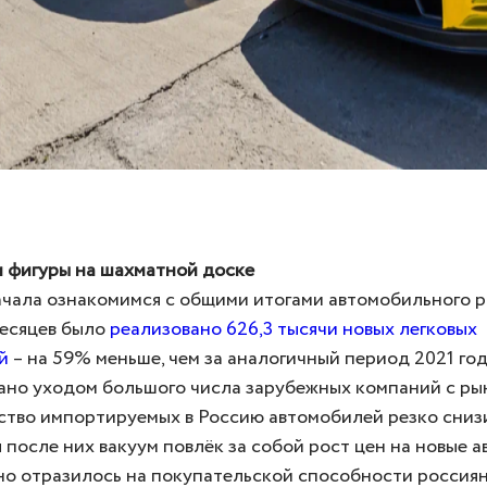
м фигуры на шахматной доске
ачала ознакомимся с общими итогами автомобильного 
 месяцев было
реализовано 626,3 тысячи новых легковых
й
– на 59% меньше, чем за аналогичный период 2021 год
вано уходом большого числа зарубежных компаний с рын
ство импортируемых в Россию автомобилей резко сниз
после них вакуум повлёк за собой рост цен на новые а
но отразилось на покупательской способности россиян