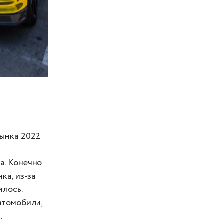
рынка 2022
а. Конечно
ка, из-за
илось.
втомобили,
.