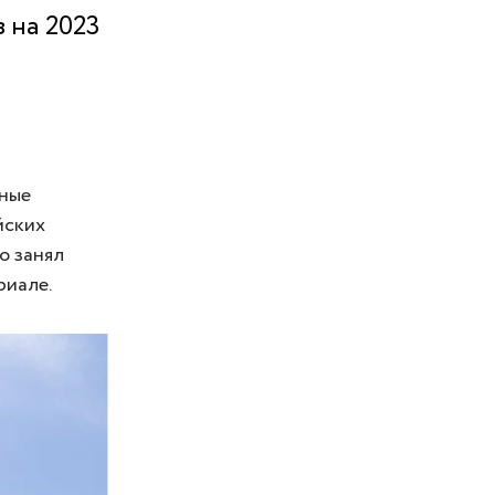
 на 2023
ьные
йских
о занял
риале.