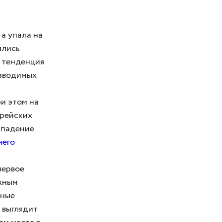
 а упала на
ялись
я тенденция
изводимых
и этом на
орейских
ь падение
него
первое
ажным
вные
 выглядит