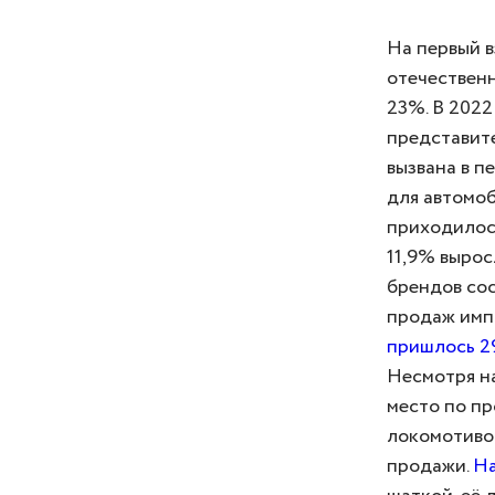
На первый в
отечественн
23%. В 2022
представите
вызвана в п
для автомоб
приходилось
11,9% вырос
брендов сос
продаж имп
пришлось 2
Несмотря на
место по пр
локомотиво
продажи.
На