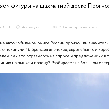
яем фигуры на шахматной доске Прогноз
23
4
минуты
20 454
просмотров
у на автомобильном рынке России произошли значител
Его покинули 46 брендов японских, европейских и коре
лей. Как это отразилось на спросе и предложении? Кт
ицию на рынке и почему? Разбираемся в большом мате