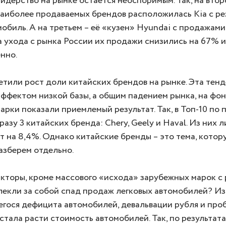
лидерство на рынке остается неоспоримым. Так, на втор
наиболее продаваемых брендов расположилась Kia с ре
мобиль. А на третьем – её «кузен» Hyundai с продажами
за ухода с рынка России их продажи снизились на 67% 
нно.
тили рост доли китайских брендов на рынке. Эта тен
эффектом низкой базы, а общим падением рынка, на фо
арки показали приемлемый результат. Так, в Топ-10 по
разу 3 китайских бренда: Chery, Geely и Haval. Из них 
т на 8,4%. Однако китайские бренды – это тема, котор
азберем отдельно.
кторы, кроме массового «исхода» зарубежных марок с
лекли за собой спад продаж легковых автомобилей? Из
гося дефицита автомобилей, девальвации рубля и про
стала расти стоимость автомобилей. Так, по результата