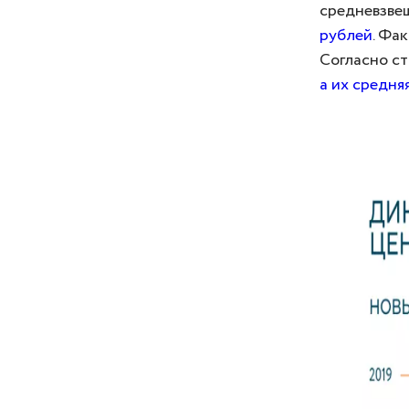
средневзве
рублей
. Фа
Согласно ст
а их средня