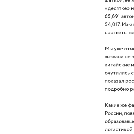
шаткой, её 
«десятке» 
65,691 авто
54,017. Из-
соответстве
Мы уже отме
вызвана не 
китайские м
очутились с
показал рос
подробно р
Какие же фа
России, пов
образовавше
логистикой 