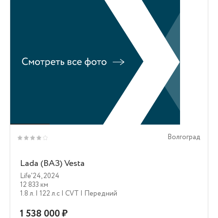
Волгоград
Lada (ВАЗ) Vesta
Life'24
,
2024
12 833 км
1.8 л.
| 122 л.c
| CVT
| Передний
1 538 000 ₽