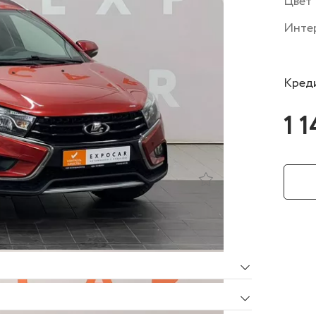
Цвет
Инте
Креди
1 
Об автомобиле