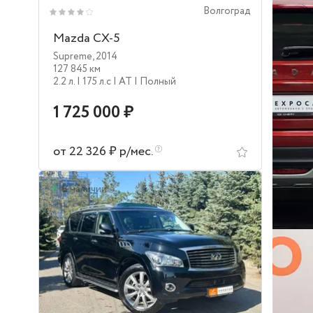
Волгоград
Mazda CX-5
Supreme
,
2014
127 845 км
2.2 л.
| 175 л.c
| AT
| Полный
1 725 000 ₽
от 22 326 ₽ р/мес.
В наличии