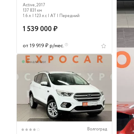
Active
,
2017
137 831 км
1.6 л.
| 123 л.c
| AT
| Передний
1 539 000 ₽
от 19 919 ₽ р/мес.
В наличии
Волгоград