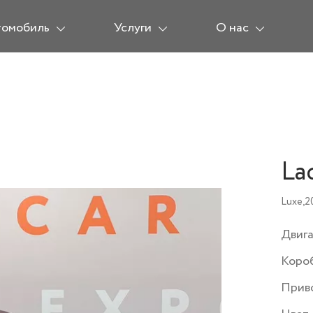
томобиль
Услуги
О нас
La
Luxe,
2
Двиг
Коро
Прив