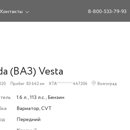
Контакты
8-800-533-79-93
da (ВАЗ) Vesta
020
Пробег: 83 642 км
XTA********447206
Волгоград
атель
1.6 л., 113 л.с., Бензин
бка
Вариатор, CVT
од
Передний