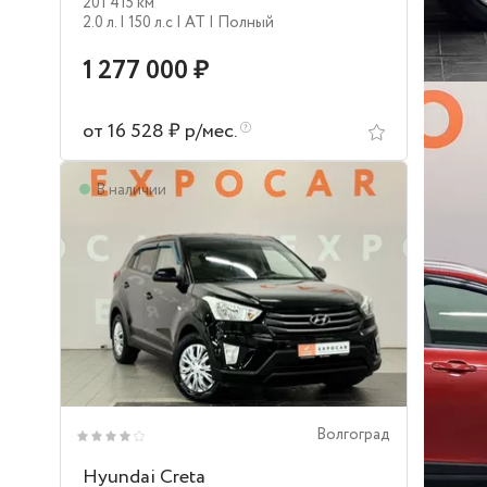
201 415 км
2.0 л.
| 150 л.c
| AT
| Полный
1 277 000 ₽
от 16 528 ₽ р/мес.
В наличии
Волгоград
Hyundai Creta