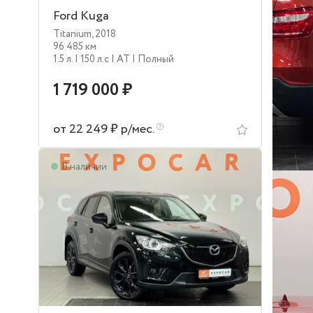
Ford Kuga
Titanium
,
2018
96 485 км
1.5 л.
| 150 л.c
| AT
| Полный
1 719 000 ₽
от 22 249 ₽ р/мес.
В наличии