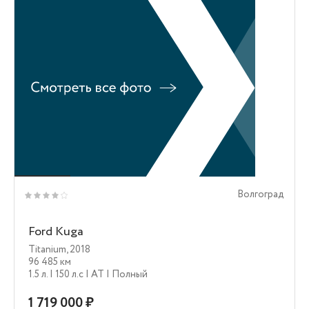
Волгоград
Ford Kuga
Titanium
,
2018
96 485 км
1.5 л.
| 150 л.c
| AT
| Полный
1 719 000 ₽