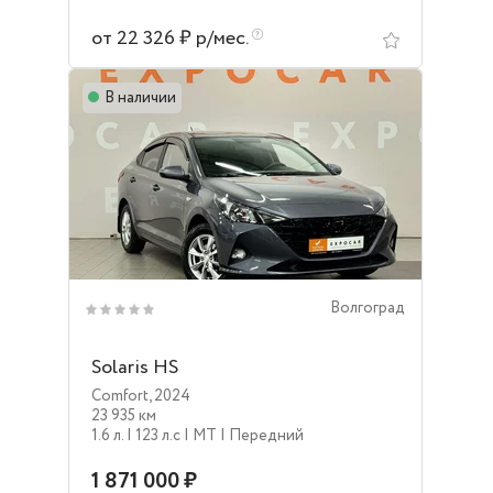
от 22 326 ₽ р/мес.
В наличии
Волгоград
Solaris HS
Comfort
,
2024
23 935 км
1.6 л.
| 123 л.c
| MT
| Передний
1 871 000 ₽