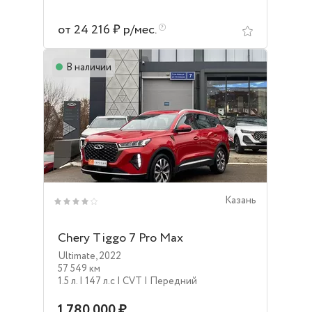
от 24 216 ₽ р/мес.
В наличии
Казань
Chery Tiggo 7 Pro Max
Ultimate
,
2022
57 549 км
1.5 л.
| 147 л.c
| CVT
| Передний
1 780 000 ₽