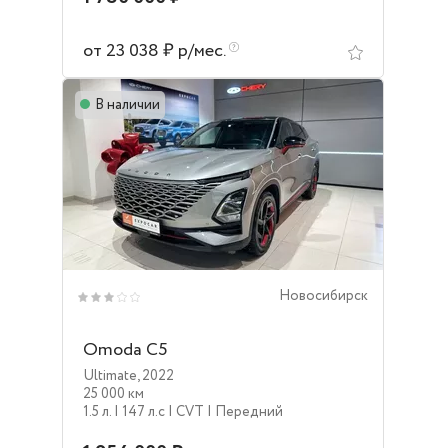
от 23 038 ₽ р/мес.
В наличии
Новосибирск
Omoda C5
Ultimate
,
2022
25 000 км
1.5 л.
| 147 л.c
| CVT
| Передний