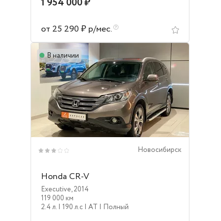
1 954 000 ₽
от 25 290 ₽ р/мес.
В наличии
Новосибирск
Honda CR-V
Executive
,
2014
119 000 км
2.4 л.
| 190 л.c
| AT
| Полный