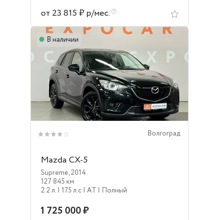
от 23 815 ₽ р/мес.
В наличии
Волгоград
Mazda CX-5
Supreme
,
2014
127 845 км
2.2 л.
| 175 л.c
| AT
| Полный
1 725 000 ₽