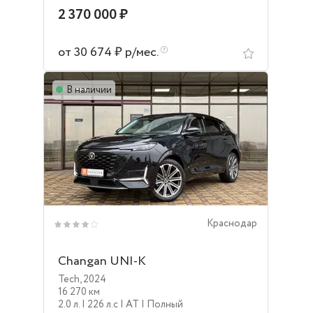
2 370 000 ₽
от 30 674 ₽ р/мес.
В наличии
Краснодар
Changan UNI-K
Tech
,
2024
16 270 км
2.0 л.
| 226 л.c
| AT
| Полный