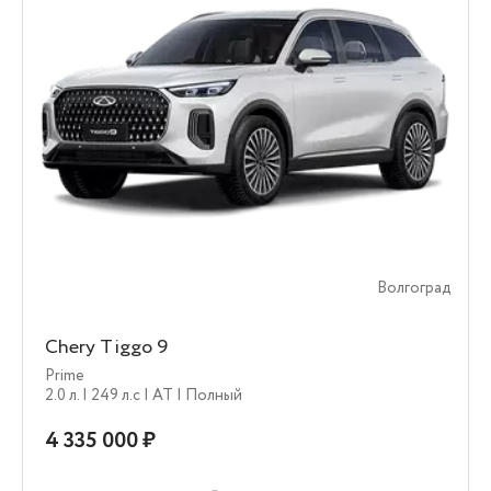
Волгоград
Chery Tiggo 9
Prime
2.0 л.
| 249 л.c
| AT
| Полный
4 335 000 ₽