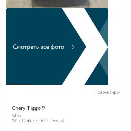
Новосибирск
Chery Tiggo 9
Ultra
2.0 л.
| 249 л.c
| AT
| Полный