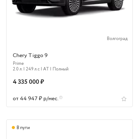
Волгоград
Chery Tiggo 9
Prime
2.0 л.
| 249 л.c
| AT
| Полный
4 335 000 ₽
от 44 947 ₽ р/мес.
В пути