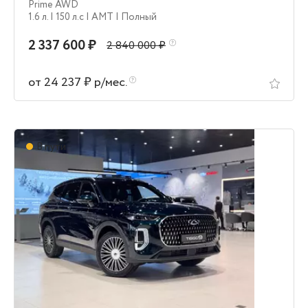
Prime AWD
1.6 л.
| 150 л.c
| AMT
| Полный
2 337 600 ₽
2 840 000 ₽
от 24 237 ₽ р/мес.
В пути