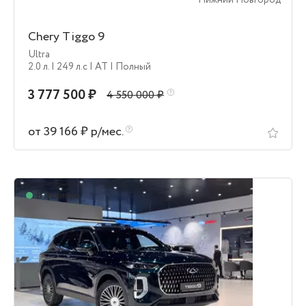
Нижний Новгород
Chery Tiggo 9
Ultra
2.0 л.
| 249 л.c
| AT
| Полный
3 777 500 ₽
4 550 000 ₽
от 39 166 ₽ р/мес.
В наличии