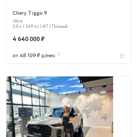
Chery Tiggo 9
Ultra
2.0 л.
| 249 л.c
| AT
| Полный
4 640 000 ₽
от 48 109 ₽ р/мес.
В наличии