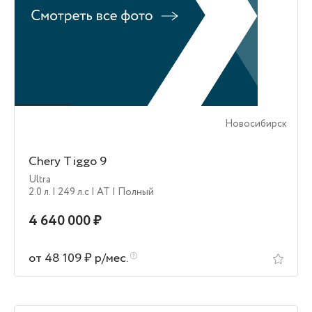
Новосибирск
Chery Tiggo 9
Ultra
2.0 л.
| 249 л.c
| AT
| Полный
4 640 000 ₽
от 48 109 ₽ р/мес.