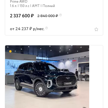
Prime AWD
1.6 л.
| 150 л.c
| AMT
| Полный
2 337 600 ₽
2 840 000 ₽
от 24 237 ₽ р/мес.
В пути