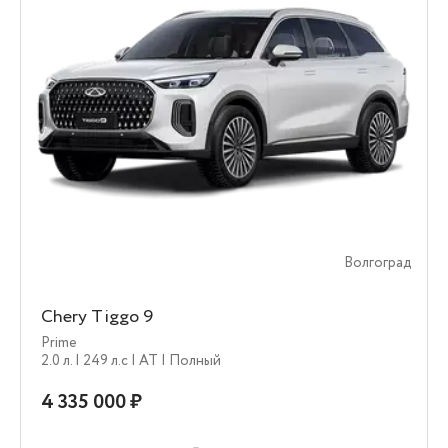
Волгоград
Chery Tiggo 9
Prime
2.0 л.
| 249 л.c
| AT
| Полный
4 335 000 ₽