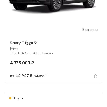
Волгоград
Chery Tiggo 9
Prime
2.0 л.
| 249 л.c
| AT
| Полный
4 335 000 ₽
от 44 947 ₽ р/мес.
В пути