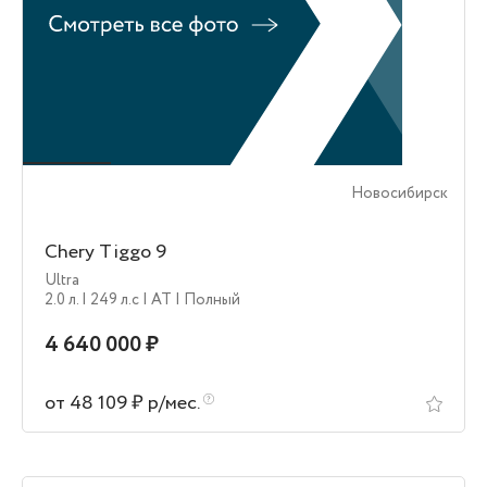
Новосибирск
Chery Tiggo 9
Ultra
2.0 л.
| 249 л.c
| AT
| Полный
4 640 000 ₽
от 48 109 ₽ р/мес.