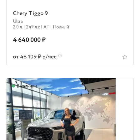
Chery Tiggo 9
Ultra
2.0 л.
| 249 л.c
| AT
| Полный
4 640 000 ₽
от 48 109 ₽ р/мес.
В наличии