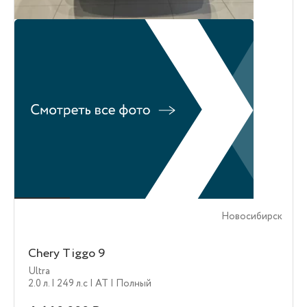
Новосибирск
Chery Tiggo 9
Ultra
2.0 л.
| 249 л.c
| AT
| Полный