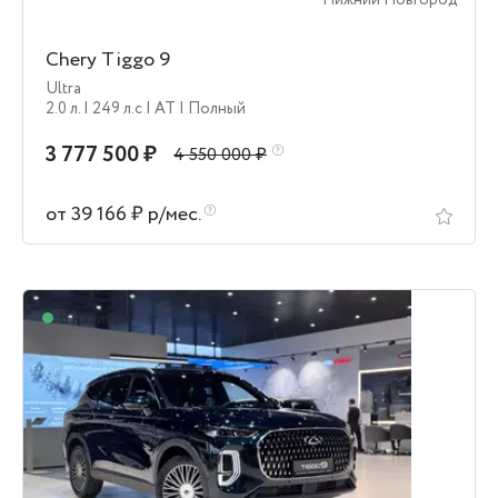
Нижний Новгород
Chery Tiggo 9
Ultra
2.0 л.
| 249 л.c
| AT
| Полный
3 777 500 ₽
4 550 000 ₽
от 39 166 ₽ р/мес.
В наличии