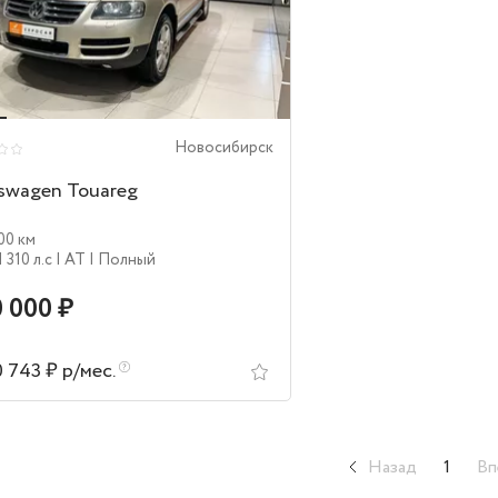
Новосибирск
swagen Touareg
00 км
| 310 л.c
| AT
| Полный
 000 ₽
0 743 ₽ р/мес.
Назад
1
Вп