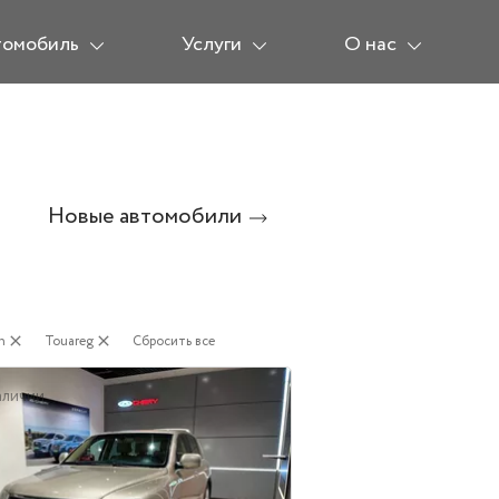
томобиль
Услуги
О нас
Новые автомобили
n
close
Touareg
close
Сбросить все
аличии