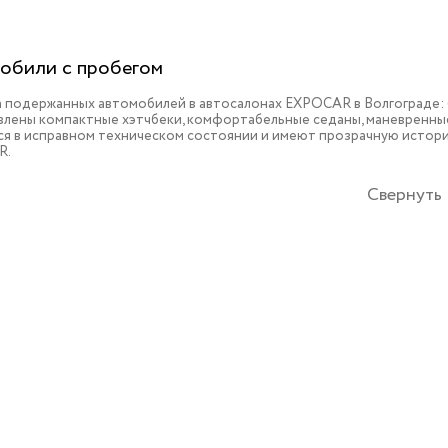
обили с пробегом
 подержанных автомобилей в автосалонах EXPOCAR в Волгограде: 
влены компактные хэтчбеки, комфортабельные седаны, маневренные
ся в исправном техническом состоянии и имеют прозрачную истори
R.
Свернуть