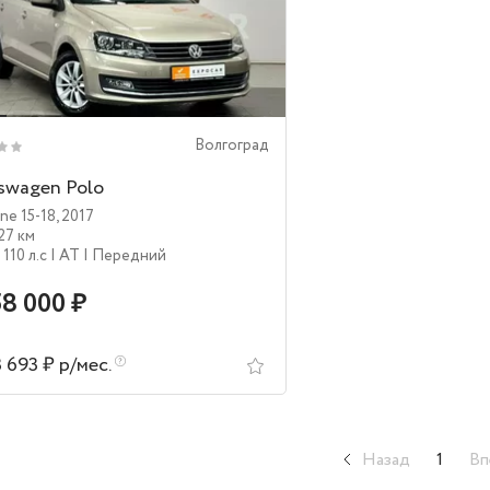
Волгоград
swagen Polo
ine 15-18
,
2017
27 км
| 110 л.c
| AT
| Передний
58 000 ₽
3 693 ₽ р/мес.
Назад
1
Вп