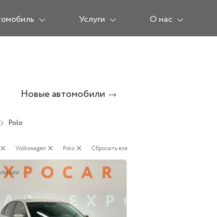
томобиль
Услуги
О нас
Новые автомобили
Polo
close
Volkswagen
close
Polo
close
Сбросить все
аличии