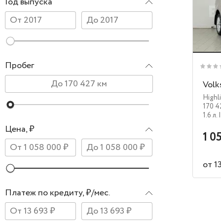
Год выпуска
Пробег
Volk
Highl
170 4
1.6 л.
Цена, ₽
1 0
от 1
Платеж по кредиту, ₽/мес.