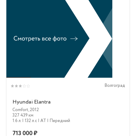
Волгоград
Hyundai Elantra
Comfort
,
2012
327 439 км
1.6 л.
| 132 л.c
| AT
| Передний
713 000 ₽