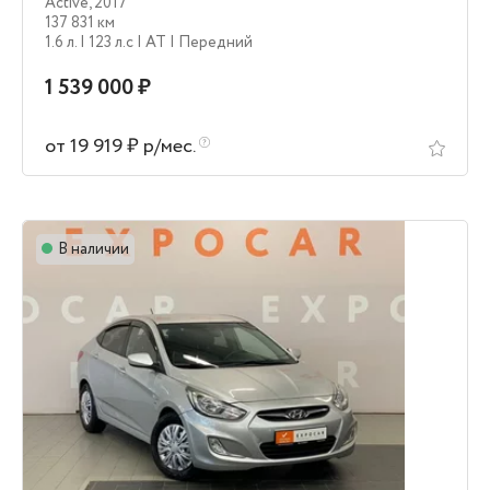
Active
,
2017
137 831 км
1.6 л.
| 123 л.c
| AT
| Передний
1 539 000 ₽
от 19 919 ₽ р/мес.
В наличии