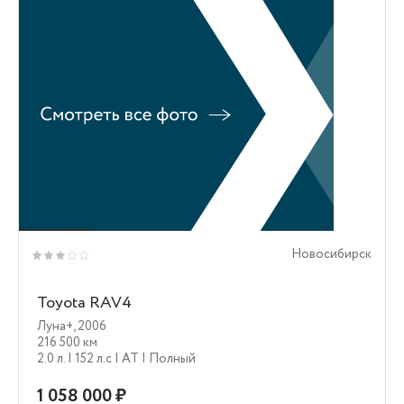
Новосибирск
Toyota RAV4
Луна+
,
2006
216 500 км
2.0 л.
| 152 л.c
| AT
| Полный
1 058 000 ₽