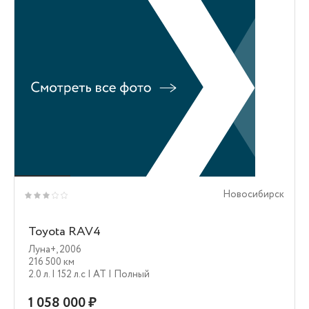
Новосибирск
Toyota RAV4
Луна+
,
2006
216 500 км
2.0 л.
| 152 л.c
| AT
| Полный
1 058 000 ₽