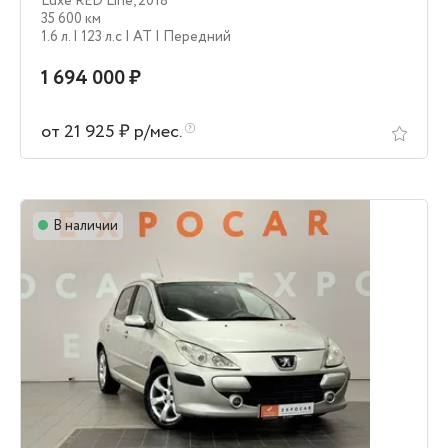
Luxe RED Line
,
2018
35 600 км
1.6 л.
| 123 л.c
| AT
| Передний
1 694 000 ₽
от 21 925 ₽ р/мес.
В наличии