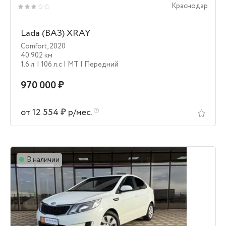
Краснодар
Lada (ВАЗ) XRAY
Comfort
,
2020
40 902 км
1.6 л.
| 106 л.c
| MT
| Передний
970 000 ₽
от 12 554 ₽ р/мес.
В наличии