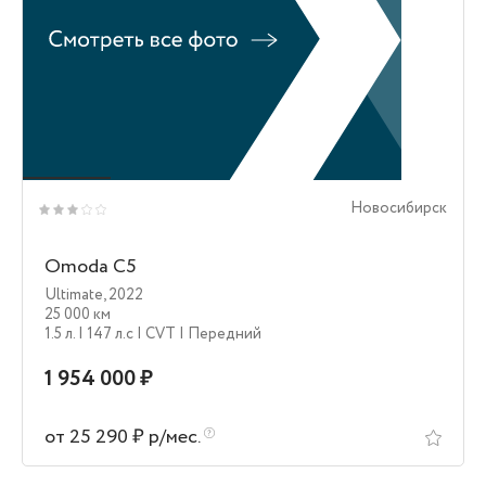
Новосибирск
Omoda C5
Ultimate
,
2022
25 000 км
1.5 л.
| 147 л.c
| CVT
| Передний
1 954 000 ₽
от 25 290 ₽ р/мес.