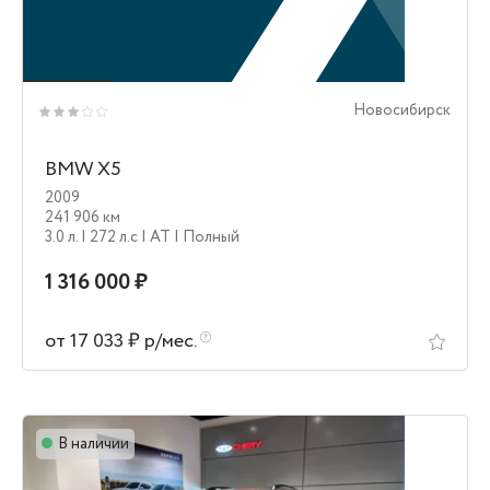
Новосибирск
BMW X5
2009
241 906 км
3.0 л.
| 272 л.c
| AT
| Полный
1 316 000 ₽
от 17 033 ₽ р/мес.
В наличии