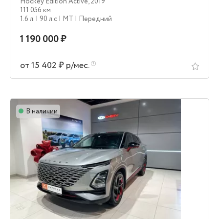
Hockey Edition Active
,
2019
111 056 км
1.6 л.
| 90 л.c
| MT
| Передний
1 190 000 ₽
от 15 402 ₽ р/мес.
В наличии