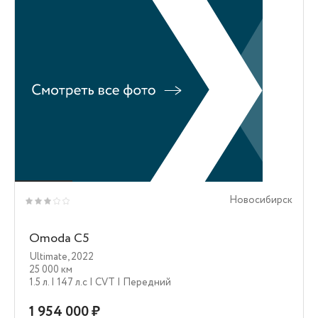
Новосибирск
Omoda C5
Ultimate
,
2022
25 000 км
1.5 л.
| 147 л.c
| CVT
| Передний
1 954 000 ₽