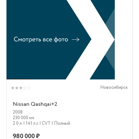
Новосибирск
Nissan Qashqai+2
2008
230 000 км
2.0 л.
| 141 л.c
| CVT
| Полный
980 000 ₽