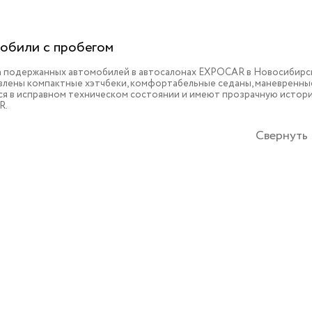
обили с пробегом
 подержанных автомобилей в автосалонах EXPOCAR в Новосибирске
влены компактные хэтчбеки, комфортабельные седаны, маневренные
ся в исправном техническом состоянии и имеют прозрачную истори
R.
Свернуть