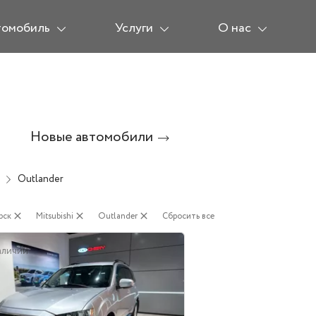
томобиль
Услуги
О нас
Новые автомобили
Outlander
рск
close
Mitsubishi
close
Outlander
close
Сбросить все
аличии