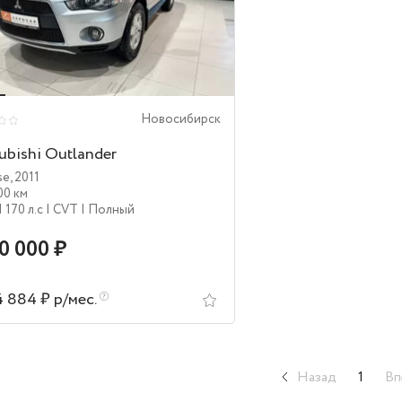
Новосибирск
ubishi Outlander
se
,
2011
00 км
| 170 л.c
| CVT
| Полный
50 000 ₽
4 884 ₽ р/мес.
Назад
1
Вп