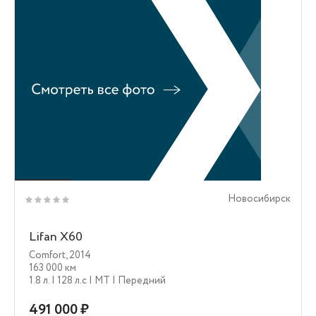
Новосибирск
Lifan X60
Comfort
,
2014
163 000 км
1.8 л.
| 128 л.c
| MT
| Передний
491 000 ₽