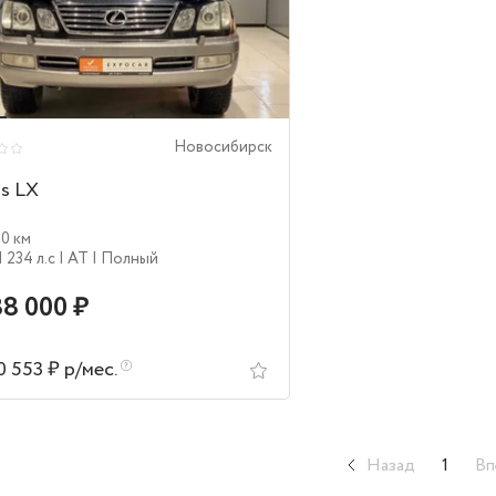
Новосибирск
s LX
50 км
| 234 л.c
| AT
| Полный
88 000 ₽
0 553 ₽ р/мес.
Назад
1
Вп