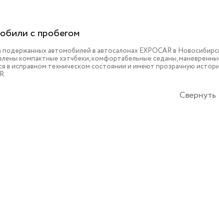
обили с пробегом
 подержанных автомобилей в автосалонах EXPOCAR в Новосибирске
влены компактные хэтчбеки, комфортабельные седаны, маневренные
ся в исправном техническом состоянии и имеют прозрачную истори
R.
Свернуть