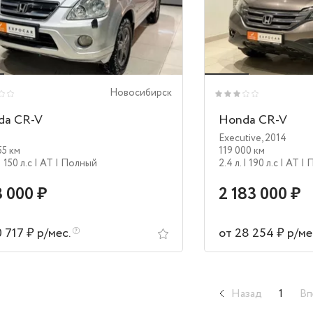
Новосибирск
da CR-V
Honda CR-V
Executive
,
2014
55 км
119 000 км
| 150 л.c
| AT
| Полный
2.4 л.
| 190 л.c
| AT
| 
 000 ₽
2 183 000 ₽
0 717 ₽ р/мес.
от 28 254 ₽ р/ме
Назад
1
Вп