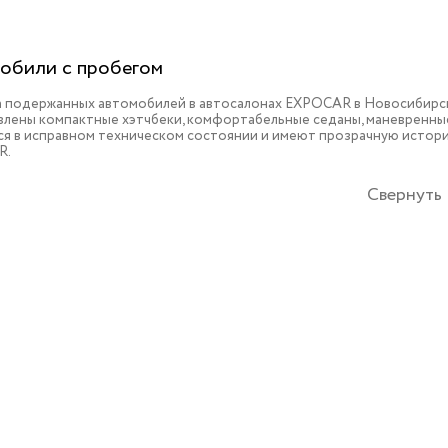
обили с пробегом
 подержанных автомобилей в автосалонах EXPOCAR в Новосибирске
влены компактные хэтчбеки, комфортабельные седаны, маневренные
ся в исправном техническом состоянии и имеют прозрачную истори
R.
Свернуть