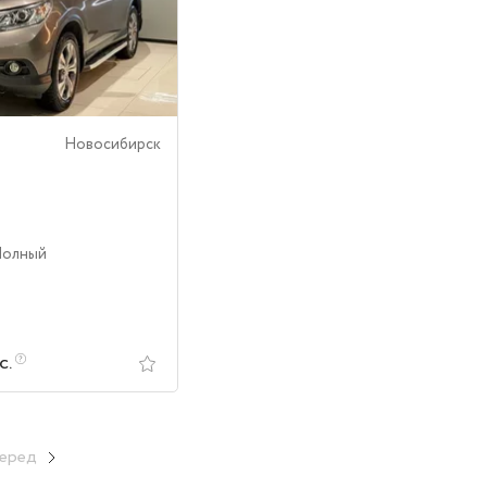
Новосибирск
Полный
с.
еред