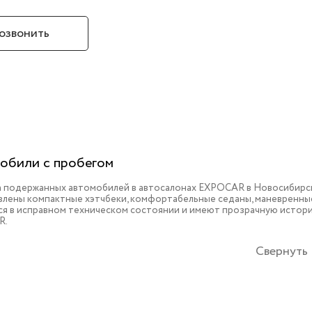
озвонить
обили с пробегом
 подержанных автомобилей в автосалонах EXPOCAR в Новосибирске
влены компактные хэтчбеки, комфортабельные седаны, маневренные
ся в исправном техническом состоянии и имеют прозрачную истори
R.
Свернуть