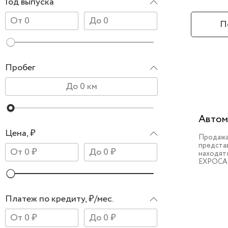
Год выпуска
П
Пробег
Автом
Цена, ₽
Продажа
предста
находят
EXPOCA
Платеж по кредиту, ₽/мес.