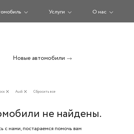
томобиль
Услуги
О нас
Новые автомобили
рск
close
Audi
close
Сбросить все
омобили не найдены.
ь с нами, постараемся помочь вам