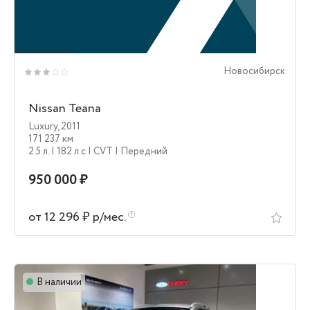
Новосибирск
Nissan Teana
Luxury
,
2011
171 237 км
2.5 л.
| 182 л.c
| CVT
| Передний
950 000 ₽
от 12 296 ₽ р/мес.
В наличии