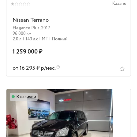
Казань
Nissan Terrano
Elegance Plus
,
2017
96 000 км
2.0 л.
| 143 л.c
| MT
| Полный
1 259 000 ₽
от 16 295 ₽ р/мес.
В наличии