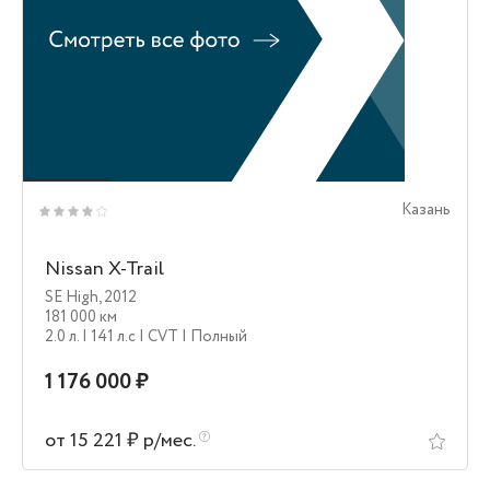
Казань
Nissan X-Trail
SE High
,
2012
181 000 км
2.0 л.
| 141 л.c
| CVT
| Полный
1 176 000 ₽
от 15 221 ₽ р/мес.