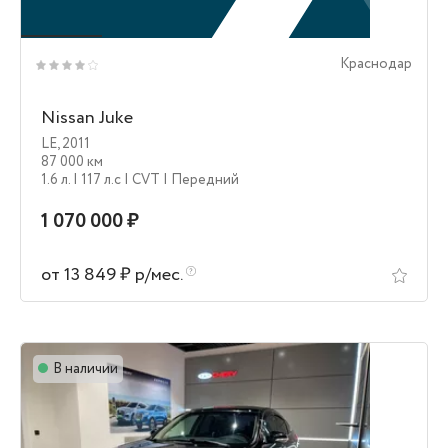
Краснодар
Nissan Juke
LE
,
2011
87 000 км
1.6 л.
| 117 л.c
| CVT
| Передний
1 070 000 ₽
от 13 849 ₽ р/мес.
В наличии