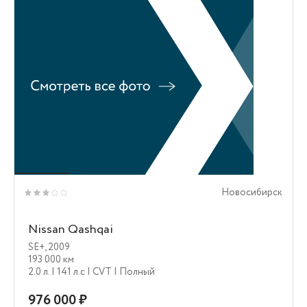
Новосибирск
Nissan Qashqai
SE+
,
2009
193 000 км
2.0 л.
| 141 л.c
| CVT
| Полный
976 000 ₽