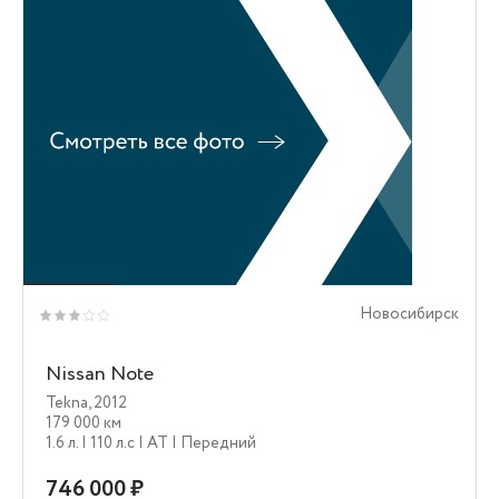
Новосибирск
Nissan Note
Tekna
,
2012
179 000 км
1.6 л.
| 110 л.c
| AT
| Передний
746 000 ₽