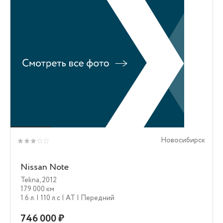
Новосибирск
Nissan Note
Tekna
,
2012
179 000 км
1.6 л.
| 110 л.c
| AT
| Передний
746 000 ₽