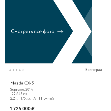
Волгоград
Mazda CX-5
Supreme
,
2014
127 845 км
2.2 л.
| 175 л.c
| AT
| Полный
1 725 000 ₽