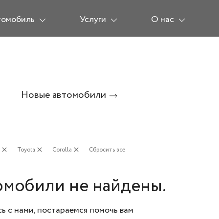
томобиль
Услуги
О нас
Новые автомобили
close
Toyota
close
Corolla
close
Сбросить все
омобили не найдены.
ь с нами, постараемся помочь вам