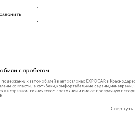
озвонить
обили с пробегом
 подержанных автомобилей в автосалонах EXPOCAR в Краснодаре: 
влены компактные хэтчбеки, комфортабельные седаны, маневренные
ся в исправном техническом состоянии и имеют прозрачную истори
R.
Свернуть