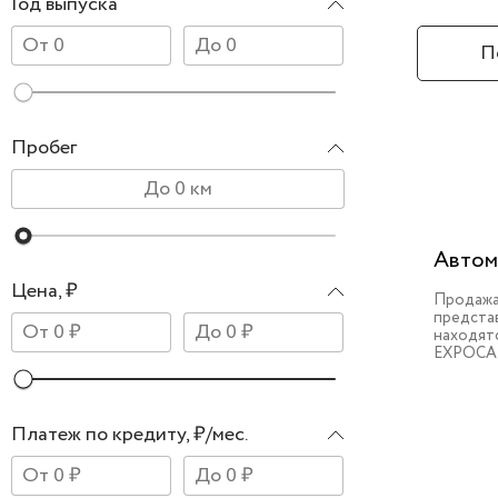
Год выпуска
П
Пробег
Автом
Цена, ₽
Продажа
предста
находят
EXPOCA
Платеж по кредиту, ₽/мес.