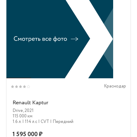
Краснодар
Renault Kaptur
Drive
,
2021
115 000 км
1.6 л.
| 114 л.c
| CVT
| Передний
1 595 000 ₽