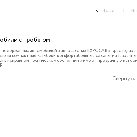
Назад
1
Вп
обили с пробегом
 подержанных автомобилей в автосалонах EXPOCAR в Краснодаре: 
влены компактные хэтчбеки, комфортабельные седаны, маневренные
ся в исправном техническом состоянии и имеют прозрачную истори
R.
Свернуть