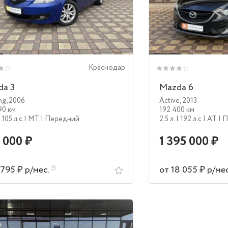
Краснодар
da 3
Mazda 6
ng
,
2006
Active
,
2013
90 км
192 400 км
| 105 л.c
| MT
| Передний
2.5 л.
| 192 л.c
| AT
| 
 000 ₽
1 395 000 ₽
 795 ₽ р/мес.
от 18 055 ₽ р/ме
аличии