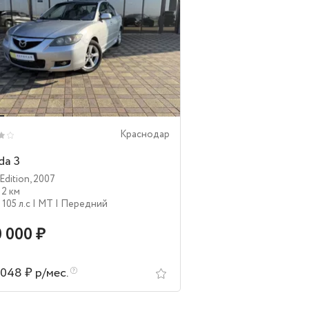
Краснодар
da 3
Edition
,
2007
12 км
| 105 л.c
| MT
| Передний
 000 ₽
 048 ₽ р/мес.