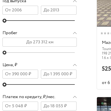
Год выпуска
Пробег
Maz
Touri
198 2
1.6 л.
Цена, ₽
525
от 6
Платеж по кредиту, ₽/мес.
В н