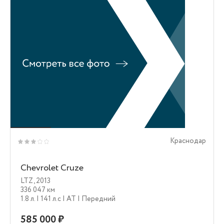
Краснодар
Chevrolet Cruze
LTZ
,
2013
336 047 км
1.8 л.
| 141 л.c
| AT
| Передний
585 000 ₽