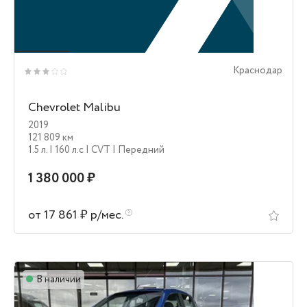
Краснодар
Chevrolet Malibu
2019
121 809 км
1.5 л.
| 160 л.c
| CVT
| Передний
1 380 000 ₽
от 17 861 ₽ р/мес.
В наличии