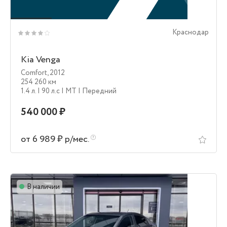
Краснодар
Kia Venga
Comfort
,
2012
254 260 км
1.4 л.
| 90 л.c
| MT
| Передний
540 000 ₽
от 6 989 ₽ р/мес.
В наличии