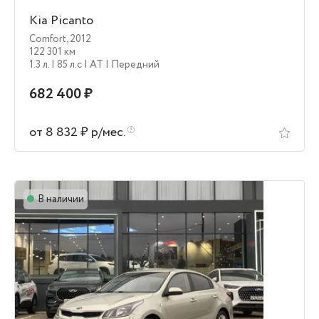
Kia Picanto
Comfort
,
2012
122 301 км
1.3 л.
| 85 л.c
| AT
| Передний
682 400 ₽
от 8 832 ₽ р/мес.
В наличии