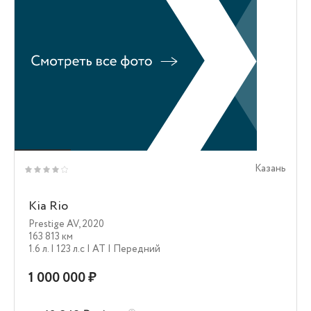
Казань
Kia Rio
Prestige AV
,
2020
163 813 км
1.6 л.
| 123 л.c
| AT
| Передний
1 000 000 ₽