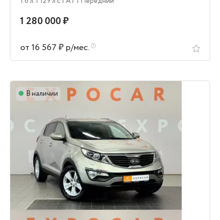
1.6 л.
| 129 л.c
| AT
| Передний
1 280 000 ₽
от 16 567 ₽ р/мес.
В наличии