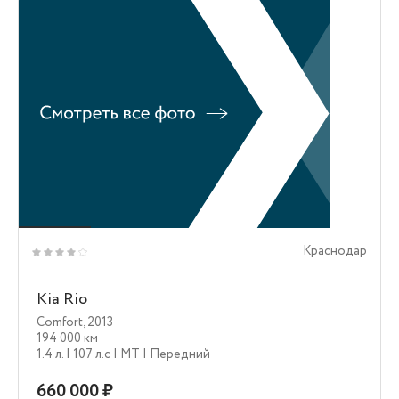
Краснодар
Kia Rio
Comfort
,
2013
194 000 км
1.4 л.
| 107 л.c
| MT
| Передний
660 000 ₽