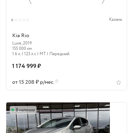
Казань
Kia Rio
Luxe
,
2019
155 000 км
1.6 л.
| 123 л.c
| MT
| Передний
1 174 999 ₽
от 15 208 ₽ р/мес.
В наличии