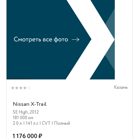
Казань
Nissan X-Trail
SE High
,
2012
181 000 км
2.0 л.
| 141 л.c
| CVT
| Полный
1 176 000 ₽