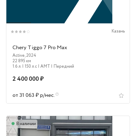
Казань
Chery Tiggo 7 Pro Max
Active
,
2024
22 895 км
1.6 л.
| 150 л.c
| AMT
| Передний
2 400 000 ₽
от 31 063 ₽ р/мес.
В наличии