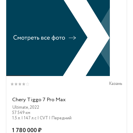
Казань
Chery Tiggo 7 Pro Max
Ultimate
,
2022
57 549 км
1.5 л.
| 147 л.c
| CVT
| Передний
1 780 000 ₽