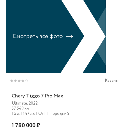
Казань
Chery Tiggo 7 Pro Max
Ultimate
,
2022
57 549 км
1.5 л.
| 147 л.c
| CVT
| Передний
1 780 000 ₽