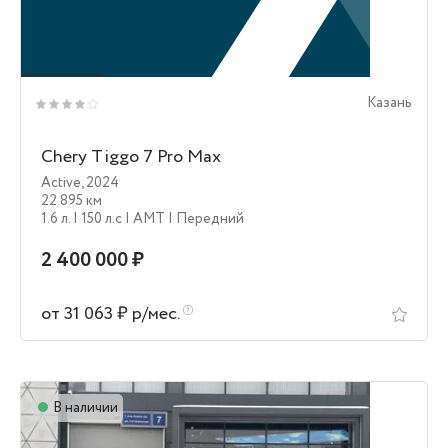
Казань
Chery Tiggo 7 Pro Max
Active
,
2024
22 895 км
1.6 л.
| 150 л.c
| AMT
| Передний
2 400 000 ₽
от 31 063 ₽ р/мес.
В наличии