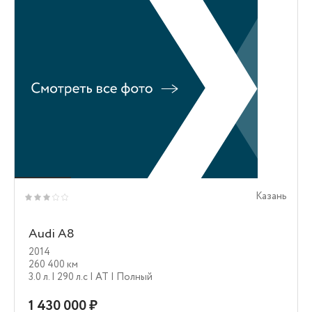
Казань
Audi A8
2014
260 400 км
3.0 л.
| 290 л.c
| AT
| Полный
1 430 000 ₽