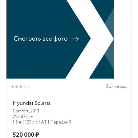
Волгоград
Hyundai Solaris
Comfort
,
2013
293 873 км
1.6 л.
| 123 л.c
| AT
| Передний
520 000 ₽