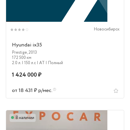
Новосибирск
Hyundai ix35
Prestige
,
2013
172 500 км
2.0 л.
| 150 л.c
| AT
| Полный
1 424 000 ₽
от 18 431 ₽ р/мес.
В наличии