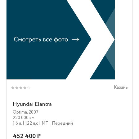
Казань
Hyundai Elantra
Optima
,
2007
220 000 км
1.6 л.
| 122 л.c
| MT
| Передний
452 400 ₽