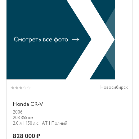
Новосибирск
Honda CR-V
2006
203 355 км
2.0 л.
| 150 л.c
| AT
| Полный
828 000 ₽