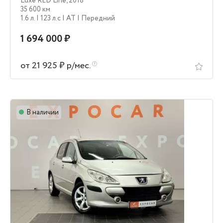
Luxe RED Line
,
2018
35 600 км
1.6 л.
| 123 л.c
| AT
| Передний
1 694 000 ₽
от 21 925 ₽ р/мес.
В наличии