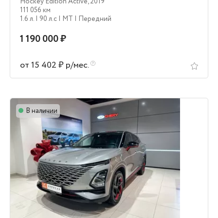
Hockey Edition Active
,
2019
111 056 км
1.6 л.
| 90 л.c
| MT
| Передний
1 190 000 ₽
от 15 402 ₽ р/мес.
В наличии