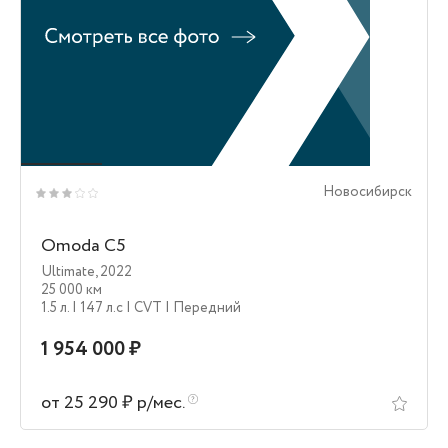
Новосибирск
Omoda C5
Ultimate
,
2022
25 000 км
1.5 л.
| 147 л.c
| CVT
| Передний
1 954 000 ₽
от 25 290 ₽ р/мес.