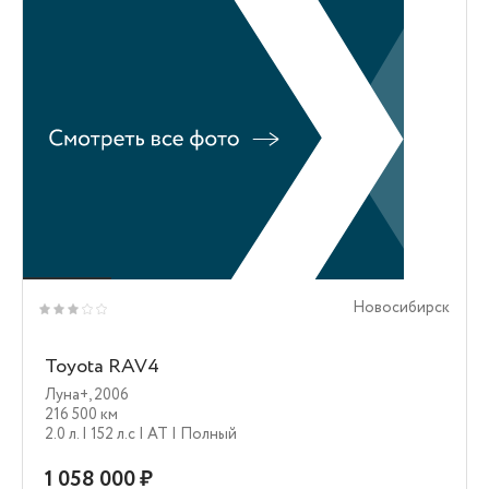
Новосибирск
Toyota RAV4
Луна+
,
2006
216 500 км
2.0 л.
| 152 л.c
| AT
| Полный
1 058 000 ₽