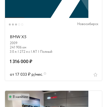
Новосибирск
BMW X5
2009
241 906 км
3.0 л.
| 272 л.c
| AT
| Полный
1 316 000 ₽
от 17 033 ₽ р/мес.
В наличии