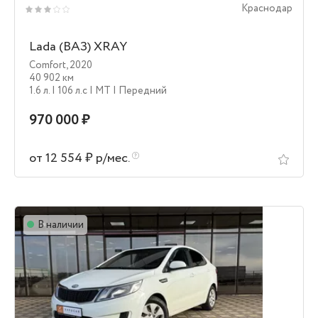
Краснодар
Lada (ВАЗ) XRAY
Comfort
,
2020
40 902 км
1.6 л.
| 106 л.c
| MT
| Передний
970 000 ₽
от 12 554 ₽ р/мес.
В наличии