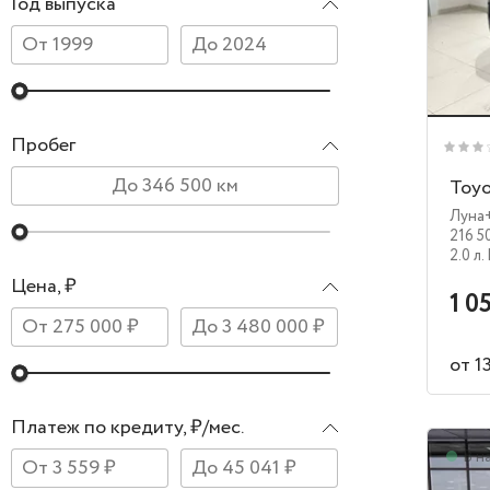
Год выпуска
Пробег
Toy
Луна
216 5
2.0 л.
Цена, ₽
1 0
от 1
Платеж по кредиту, ₽/мес.
В н