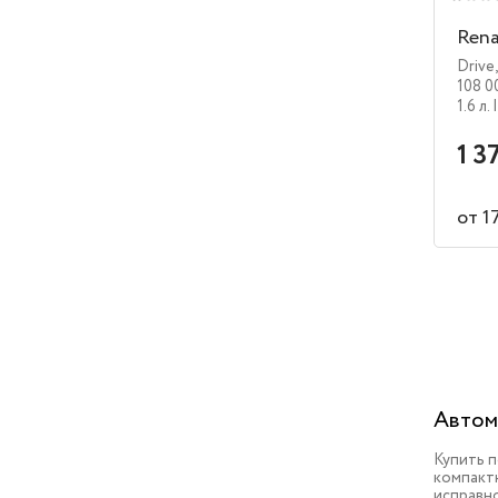
Rena
Drive
108 0
1.6 л.
1 3
от 1
Автом
Купить 
компактн
исправн