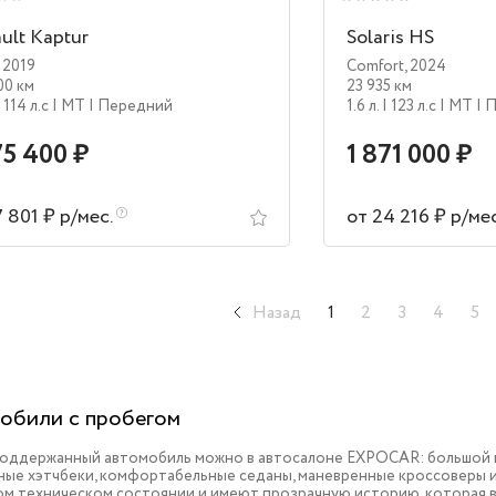
ult Kaptur
Solaris HS
,
2019
Comfort
,
2024
00 км
23 935 км
| 114 л.c
| MT
| Передний
1.6 л.
| 123 л.c
| MT
| 
75 400 ₽
1 871 000 ₽
7 801 ₽ р/мес.
от 24 216 ₽ р/ме
Назад
1
2
3
4
5
обили с пробегом
поддержанный автомобиль можно в автосалоне EXPOCAR: большой в
ые хэтчбеки, комфортабельные седаны, маневренные кроссоверы и 
ом техническом состоянии и имеют прозрачную историю, которая 