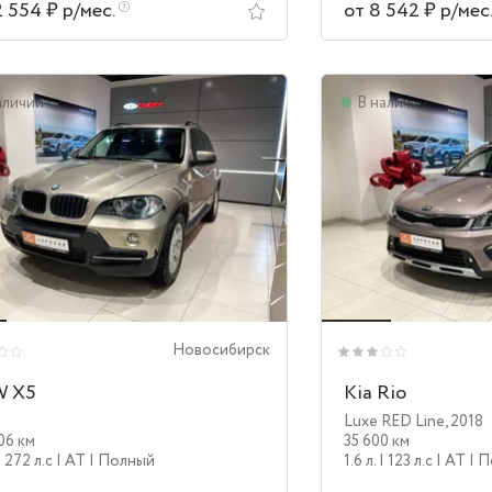
2 554 ₽ р/мес.
от 8 542 ₽ р/мес
аличии
В наличии
Новосибирск
 X5
Kia Rio
Luxe RED Line
,
2018
06 км
35 600 км
| 272 л.c
| AT
| Полный
1.6 л.
| 123 л.c
| AT
| 