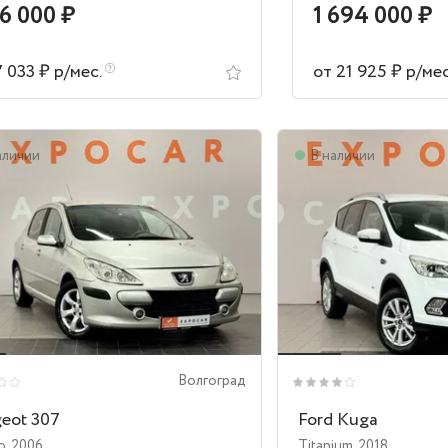
16 000 ₽
1 694 000 ₽
7 033 ₽ р/мес.
от 21 925 ₽ р/ме
аличии
В наличии
Волгоград
eot 307
Ford Kuga
o
,
2006
Titanium
,
2018