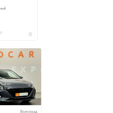
лный
Волгоград