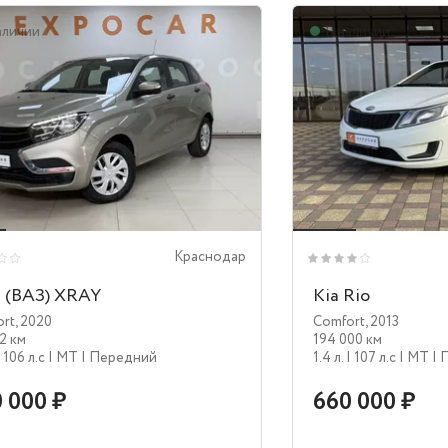
аличии
В наличии
Краснодар
 (ВАЗ) XRAY
Kia Rio
ort
,
2020
Comfort
,
2013
2 км
194 000 км
| 106 л.c
| MT
| Передний
1.4 л.
| 107 л.c
| MT
| 
 000 ₽
660 000 ₽