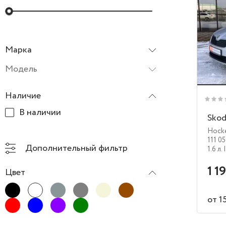
Марка
Все марки
Модель
Наличие
В наличии
Skod
Hocke
111 0
Дополнительный фильтр
1.6 л.
1 1
Цвет
от 1