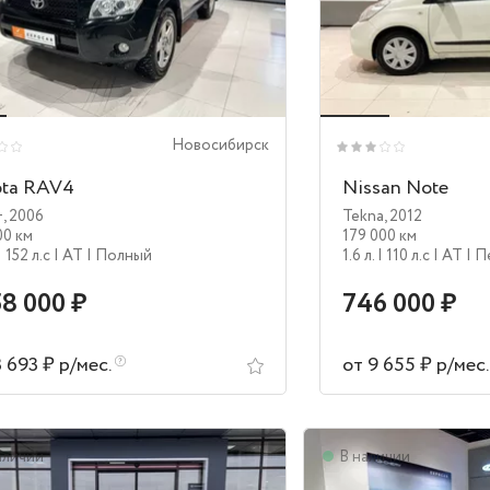
Новосибирск
ota RAV4
Nissan Note
+
,
2006
Tekna
,
2012
00 км
179 000 км
| 152 л.c
| AT
| Полный
1.6 л.
| 110 л.c
| AT
| 
58 000 ₽
746 000 ₽
3 693 ₽ р/мес.
от 9 655 ₽ р/мес
аличии
В наличии