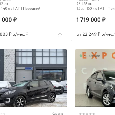
82 км
96 485 км
| 140 л.c
| AT
| Передний
1.5 л.
| 150 л.c
| AT
| По
 000 ₽
1 719 000 ₽
 883 ₽ р/мес.
от 22 249 ₽ р/мес.
аличии
В наличии
Казань