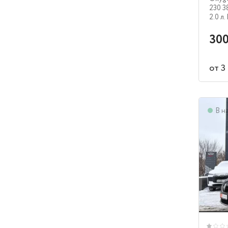
230 3
2.0 л.
300
от 3
В н