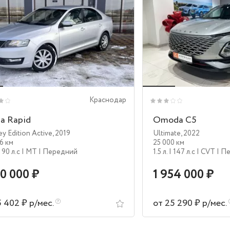
Краснодар
a Rapid
Omoda C5
y Edition Active
,
2019
Ultimate
,
2022
56 км
25 000 км
| 90 л.c
| MT
| Передний
1.5 л.
| 147 л.c
| CVT
| П
90 000 ₽
1 954 000 ₽
5 402 ₽ р/мес.
от 25 290 ₽ р/мес.