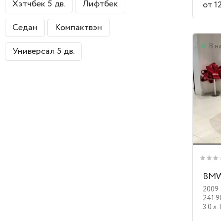
Хэтчбек 5 дв.
Лифтбек
от 1
Седан
Компактвэн
В н
Универсал 5 дв.
BMW
2009
241 9
3.0 л.