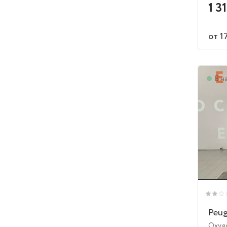
1 3
от 1
В н
Peug
Oxyg