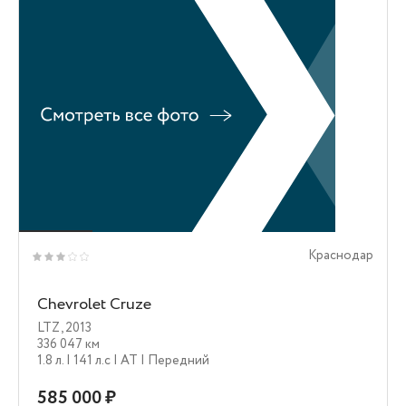
Краснодар
Chevrolet Cruze
LTZ
,
2013
336 047 км
1.8 л.
| 141 л.c
| AT
| Передний
585 000 ₽