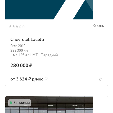
Казань
Chevrolet Lacetti
Star
,
2010
222 300 км
1.4 л.
| 95 л.c
| MT
| Передний
280 000 ₽
от 3 624 ₽ р/мес.
В наличии