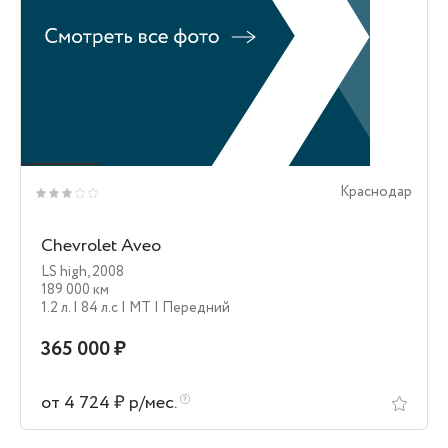
Краснодар
Chevrolet Aveo
LS high
,
2008
189 000 км
1.2 л.
| 84 л.c
| MT
| Передний
365 000 ₽
от 4 724 ₽ р/мес.