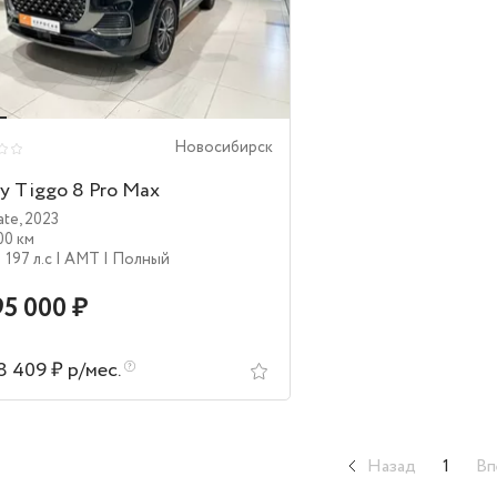
Новосибирск
y Tiggo 8 Pro Max
ate
,
2023
00 км
| 197 л.c
| AMT
| Полный
95 000 ₽
8 409 ₽ р/мес.
Назад
1
Вп