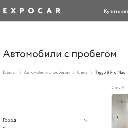
Купить ав
Автомобили с пробегом
Главная
Автомобили с пробегом
Chery
Tiggo 8 Pro Max
Chery
close
В н
Город
Все города