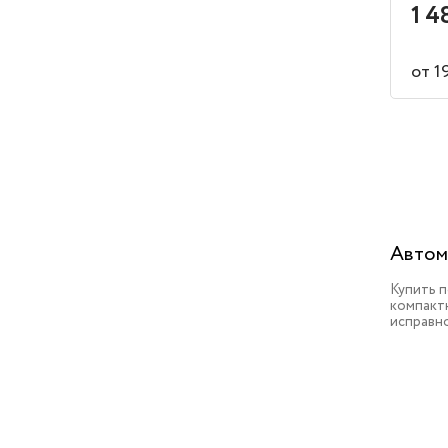
1 4
от 1
Автом
Купить 
компактн
исправн