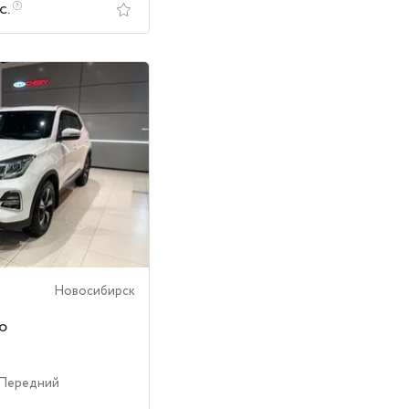
с.
Новосибирск
o
 Передний