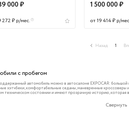
89 000 ₽
1 500 000 ₽
9 272 ₽ р/мес.
от 19 414 ₽ р/ме
Назад
1
Вп
обили с пробегом
поддержанный автомобиль можно в автосалоне EXPOCAR: большой в
ые хэтчбеки, комфортабельные седаны, маневренные кроссоверы и 
ом техническом состоянии и имеют прозрачную историю, которая 
Свернуть