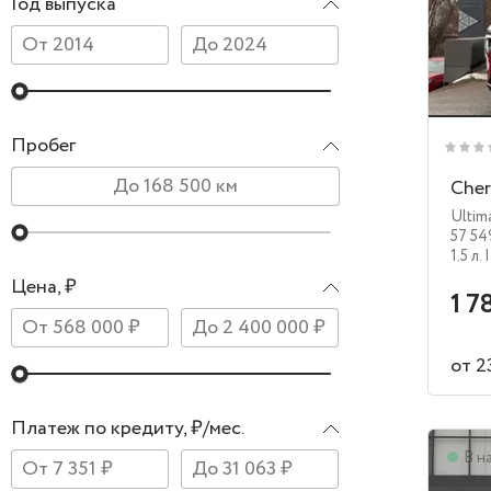
Год выпуска
Пробег
Cher
Ultim
57 54
1.5 л.
|
Цена, ₽
1 7
от 2
Платеж по кредиту, ₽/мес.
В н