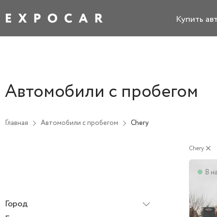
Купить ав
Автомобили с пробегом
Главная
Автомобили с пробегом
Chery
Chery
close
В н
Город
Все города