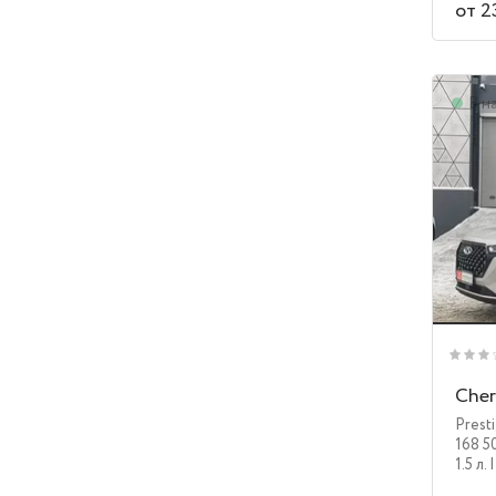
от 2
В н
Cher
Prest
168 5
1.5 л.
|