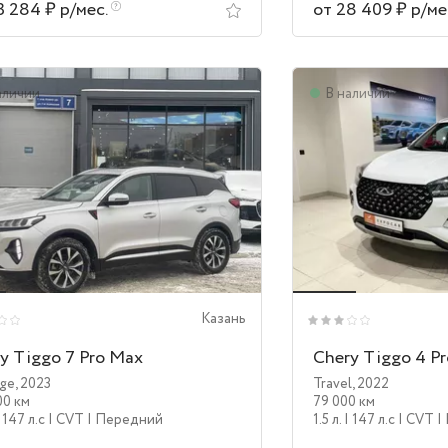
3 284 ₽ р/мес.
от 28 409 ₽ р/ме
аличии
В наличии
Казань
y Tiggo 7 Pro Max
Chery Tiggo 4 Pr
ige
,
2023
Travel
,
2022
00 км
79 000 км
 147 л.c
| CVT
| Передний
1.5 л.
| 147 л.c
| CVT
|