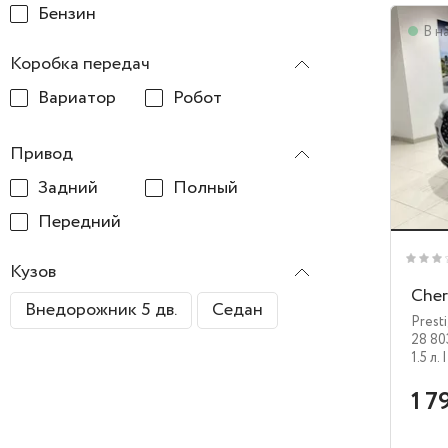
Бензин
В н
Коробка передач
Вариатор
Робот
Привод
Задний
Полный
Передний
Кузов
Cher
Внедорожник 5 дв.
Седан
Prest
28 80
1.5 л.
|
1 7