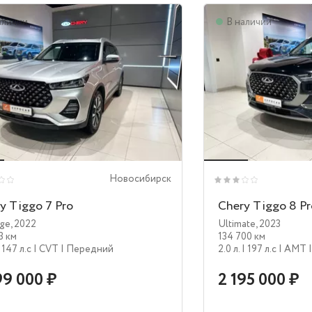
аличии
В наличии
Новосибирск
y Tiggo 7 Pro
Chery Tiggo 8 P
ige
,
2022
Ultimate
,
2023
3 км
134 700 км
 147 л.c
| CVT
| Передний
2.0 л.
| 197 л.c
| AMT
99 000 ₽
2 195 000 ₽