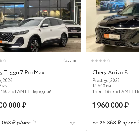
Казань
y Tiggo 7 Pro Max
Chery Arrizo 8
e
,
2024
Prestige
,
2023
5 км
18 600 км
| 150 л.c
| AMT
| Передний
1.6 л.
| 186 л.c
| AMT
| 
00 000 ₽
1 960 000 ₽
1 063 ₽ р/мес.
от 25 368 ₽ р/мес.