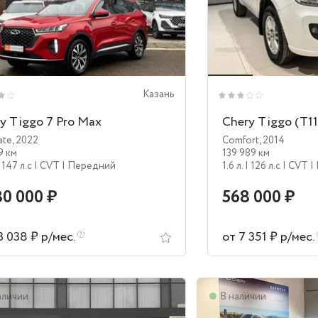
Казань
y Tiggo 7 Pro Max
Chery Tiggo (T11
ate
,
2022
Comfort
,
2014
9 км
139 989 км
 147 л.c
| CVT
| Передний
1.6 л.
| 126 л.c
| CVT
|
80 000 ₽
568 000 ₽
3 038 ₽ р/мес.
от 7 351 ₽ р/мес.
аличии
В наличии