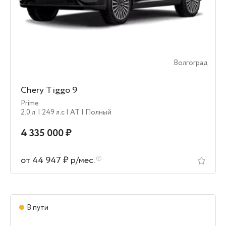
Волгоград
Chery Tiggo 9
Prime
2.0 л.
| 249 л.c
| AT
| Полный
4 335 000 ₽
от 44 947 ₽ р/мес.
В пути