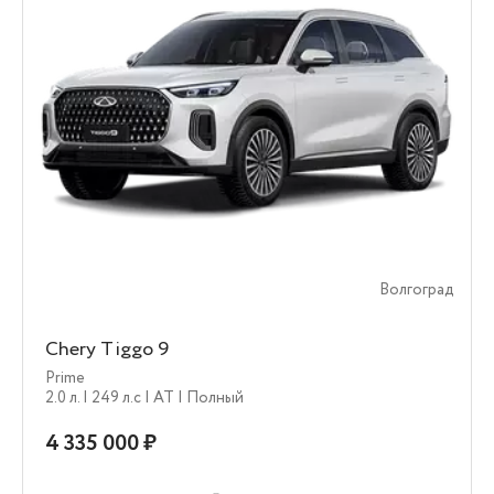
Волгоград
Chery Tiggo 9
Prime
2.0 л.
| 249 л.c
| AT
| Полный
4 335 000 ₽