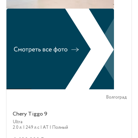
Волгоград
Chery Tiggo 9
Ultra
2.0 л.
| 249 л.c
| AT
| Полный