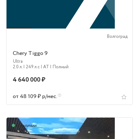
Волгоград
Chery Tiggo 9
Ultra
2.0 л.
| 249 л.c
| AT
| Полный
4 640 000 ₽
от 48 109 ₽ р/мес.
В наличии