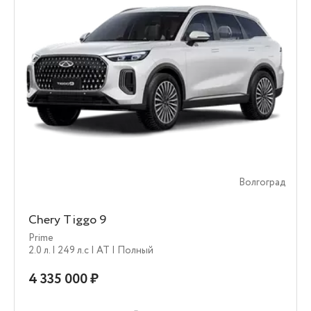
Волгоград
Chery Tiggo 9
Prime
2.0 л.
| 249 л.c
| AT
| Полный
4 335 000 ₽