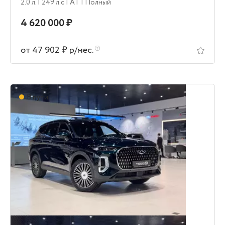
2.0 л.
| 249 л.c
| AT
| Полный
4 620 000 ₽
от 47 902 ₽ р/мес.
В пути