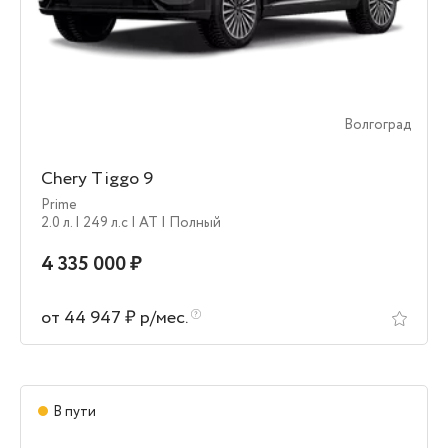
Волгоград
Chery Tiggo 9
Prime
2.0 л.
| 249 л.c
| AT
| Полный
4 335 000 ₽
от 44 947 ₽ р/мес.
В пути