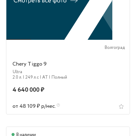
Волгоград
Chery Tiggo 9
Ultra
2.0 л.
| 249 л.c
| AT
| Полный
4 640 000 ₽
от 48 109 ₽ р/мес.
В наличии